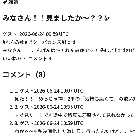
💬
雑談
みなさん！！見ましたか〜？？✨
ゲスト
·
2026-06-24 09:59 UTC
#
れんみゆ
#
ビターバカンス
#
fjord
みなさん！！こんばんは〜！れんみゆです！ 先ほどfjordの
いいね
0
・ コメント
8
コメント（
8
）
1
.
ゲスト
2026-06-24 10:07 UTC
見た！！！めっちゃ神！2番の「気持ち悪くて」の歌い
2
.
ゲスト
2026-06-24 10:35 UTC
すぐ見た！！でも途中で悠真に邪魔されて見れなかった
3
.
ゲスト
2026-06-24 10:59 UTC
わかる〜✨私映画化した時に見に行ったんだけどここお