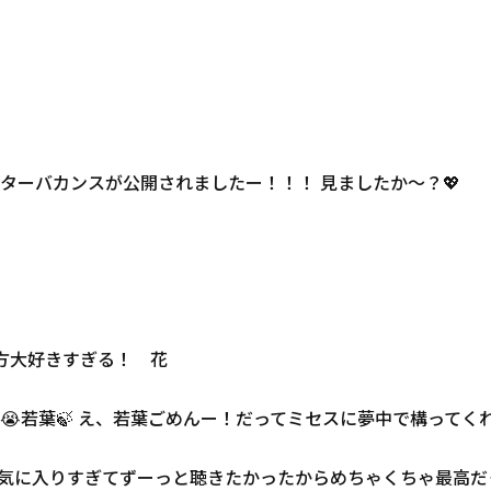
ビターバカンスが公開されましたー！！！ 見ましたか〜？💖
方大好きすぎる！ 花
若葉🍃 え、若葉ごめんー！だってミセスに夢中で構ってく
気に入りすぎてずーっと聴きたかったからめちゃくちゃ最高だ