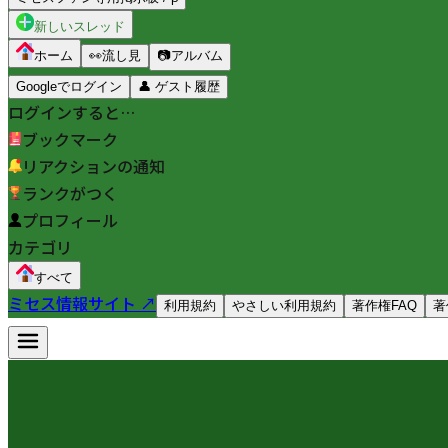
新しいスレッド
ホーム
👀
流し見
📷
アルバム
Googleでログイン
👤
ゲスト履歴
ログインすると…
ブックマーク
リアクションの通知
ランクがつく
プロフィール
カテゴリ
すべて
ミセス情報サイト ↗
利用規約
やさしい利用規約
著作権FAQ
著