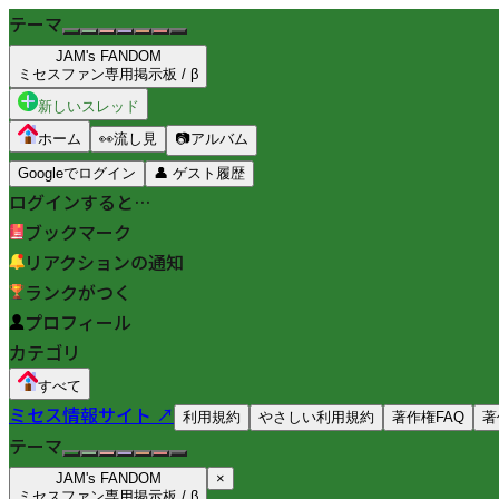
テーマ
JAM's FANDOM
ミセスファン専用掲示板 / β
新しいスレッド
ホーム
👀
流し見
📷
アルバム
Googleでログイン
👤
ゲスト履歴
ログインすると…
ブックマーク
リアクションの通知
ランクがつく
プロフィール
カテゴリ
すべて
ミセス情報サイト ↗
利用規約
やさしい利用規約
著作権FAQ
著
テーマ
JAM's FANDOM
×
ミセスファン専用掲示板 / β