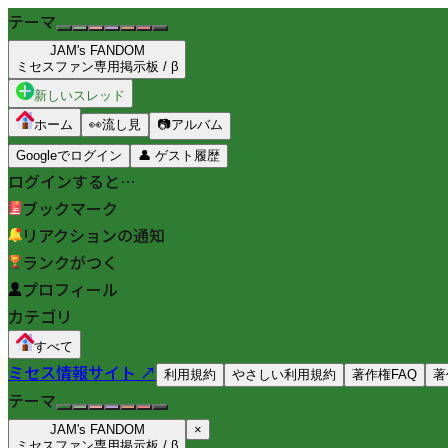
テーマ
JAM's FANDOM
ミセスファン専用掲示板 / β
新しいスレッド
ホーム
👀
流し見
📷
アルバム
Googleでログイン
👤
ゲスト履歴
ログインすると…
ブックマーク
リアクションの通知
ランクがつく
プロフィール
カテゴリ
すべて
ミセス情報サイト ↗
利用規約
やさしい利用規約
著作権FAQ
著
テーマ
JAM's FANDOM
×
ミセスファン専用掲示板 / β