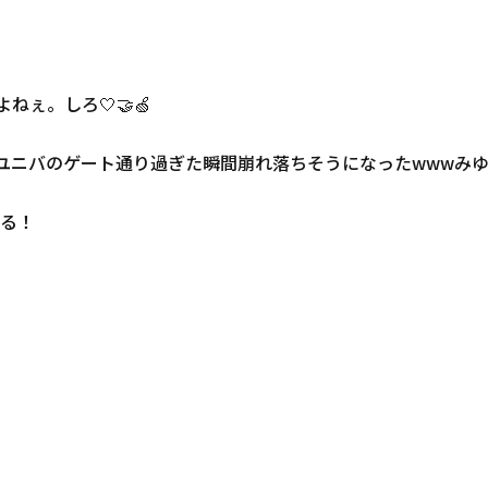
ぇ。しろ🤍🤝🍏
wユニバのゲート通り過ぎた瞬間崩れ落ちそうになったwwwみ
る！