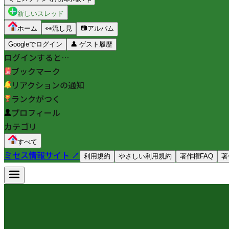
新しいスレッド
ホーム
👀
流し見
📷
アルバム
Googleでログイン
👤
ゲスト履歴
ログインすると…
ブックマーク
リアクションの通知
ランクがつく
プロフィール
カテゴリ
すべて
ミセス情報サイト ↗
利用規約
やさしい利用規約
著作権FAQ
著