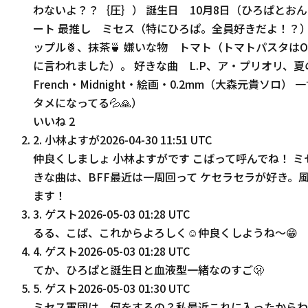
わないよ？？｛圧｝） 誕生日 10月8日（ひろぱとお
ート 最推し ミセス（特にひろぱ。全員好きだよ！？）s
ップル🍍、抹茶🍵 嫌いな物 トマト（トマトパスタ
に言われました）。 好きな曲 L.P、ア・プリオリ、夏の影
French・Midnight・絵画・0.2mm（大森元貴
タメになってる💦🙏）
いいね
2
2
.
小林よすが
2026-04-30 11:51 UTC
仲良くしましょ 小林よすがです こばって呼んでね！ ミ
きな曲は、BFF最近は一周回って ケセラセラが好き。
ます！
3
.
ゲスト
2026-05-03 01:28 UTC
るる、こば、これからよろしく☺️仲良くしようね〜😁
4
.
ゲスト
2026-05-03 01:28 UTC
てか、ひろぱと誕生日と血液型一緒なのすご🫢
5
.
ゲスト
2026-05-03 01:30 UTC
ミセス軍団は、何をするの？私最近これに入ったからわ