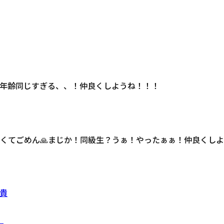
年齢同じすぎる、、！仲良くしようね！！！
くてごめん🙏まじか！同級生？うぁ！やったぁぁ！仲良くし
貴
）