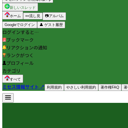
新しいスレッド
ホーム
👀
流し見
📷
アルバム
Googleでログイン
👤
ゲスト履歴
ログインすると…
ブックマーク
リアクションの通知
ランクがつく
プロフィール
カテゴリ
すべて
ミセス情報サイト ↗
利用規約
やさしい利用規約
著作権FAQ
著