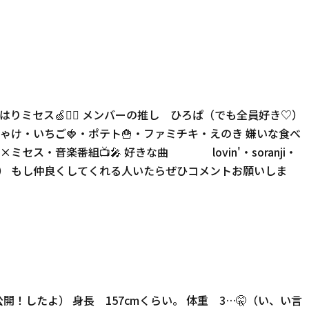
❤️‍🔥 メンバーの推し ひろぱ（でも全員好き♡）
ご🍓・ポテト🍟・ファミチキ・えのき 嫌いな食べ
・音楽番組📺🎤 好きな曲 lovin'・soranji・
 もし仲良くしてくれる人いたらぜひコメントお願いしま
したよ） 身長 157cmくらい。 体重 3…🤫（い、い言