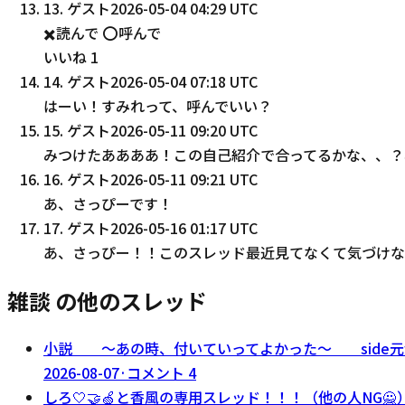
13
.
ゲスト
2026-05-04 04:29 UTC
✖️読んで ⭕️呼んで
いいね
1
14
.
ゲスト
2026-05-04 07:18 UTC
はーい！すみれって、呼んでいい？
15
.
ゲスト
2026-05-11 09:20 UTC
みつけたああああ！この自己紹介で合ってるかな、、？
16
.
ゲスト
2026-05-11 09:21 UTC
あ、さっぴーです！
17
.
ゲスト
2026-05-16 01:17 UTC
あ、さっぴー！！このスレッド最近見てなくて気づけな
雑談 の他のスレッド
小説 〜あの時、付いていってよかった〜 side元
2026-08-07
·
コメント
4
しろ🤍🤝🍏と香風の専用スレッド！！！（他の人NG🙅