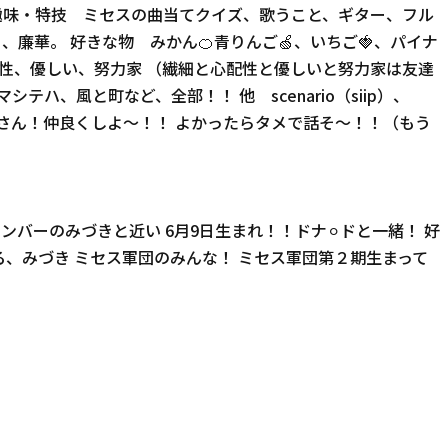
 趣味・特技 ミセスの曲当てクイズ、歌うこと、ギター、フル
廉華。 好きな物 みかん🍊青りんご🍏、いちご🍓、パイナ
配性、優しい、努力家 （繊細と心配性と優しいと努力家は友達
テハ、風と町など、全部！！ 他 scenario（siip）、
einaさん！仲良くしよ〜！！ よかったらタメで話そ〜！！（もう
ンバーのみづきと近い 6月9日生まれ！！ドナ⚪︎ドと一緒！ 好
る、みづき ミセス軍団のみんな！ ミセス軍団第２期生まって