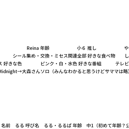
 名前 Reina 年齢 小６ 推し やはりミセス🍏
め・交換・ミセス関連全部 好きな食べ物 しゃけ・いち
タス 好きな色 ピンク・白・水色 好きな番組 テレビ×ミセス
ght→大森さんソロ（みんなわかると思うけどサママは略）
前 るる 呼び名 るる・るるぱ 年齢 中1（初めて年齢？公開！