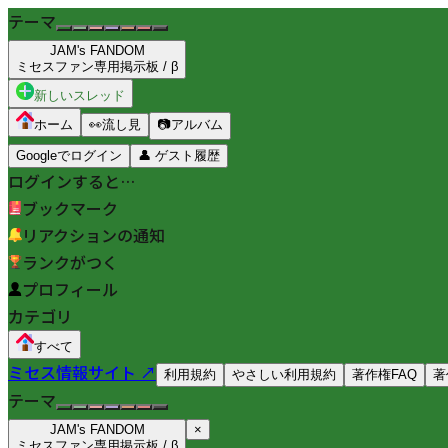
テーマ
JAM's FANDOM
ミセスファン専用掲示板 / β
新しいスレッド
ホーム
👀
流し見
📷
アルバム
Googleでログイン
👤
ゲスト履歴
ログインすると…
ブックマーク
リアクションの通知
ランクがつく
プロフィール
カテゴリ
すべて
ミセス情報サイト ↗
利用規約
やさしい利用規約
著作権FAQ
著
テーマ
JAM's FANDOM
×
ミセスファン専用掲示板 / β