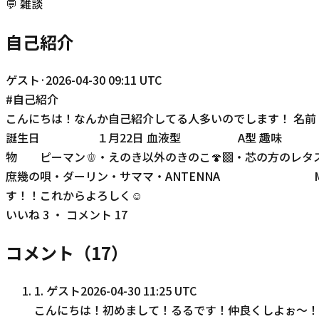
💬
雑談
自己紹介
ゲスト
·
2026-04-30 09:11 UTC
#
自己紹介
こんにちは！なんか自己紹介してる人多いのでします！
誕生日 １月22日 血液型 A型 趣味 シール集
物 ピーマン🫑・えのき以外のきのこ🍄‍🟫・芯の方のレ
庶幾の唄・ダーリン・サママ・ANTENNA Midni
す！！これからよろしく☺️
いいね
3
・ コメント
17
コメント（
17
）
1
.
ゲスト
2026-04-30 11:25 UTC
こんにちは！初めまして！るるです！仲良くしよぉ〜！ 名