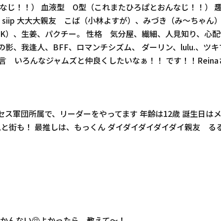
んなじ！！） 血液型 O型（これまたひろぱとおんなじ！！）
iip 大大大親友 こば（小林よすが）、みづき（み〜ちゃん）、
はOK）、生姜、パクチー。 性格 気分屋、繊細、人見知り、心
、我逢人、BFF、ロマンチシズム、 ダーリン、lulu.、ツキマシ
ソロ） 一言 いろんなジャムズと仲良くしたいなぁ！！ です！！R
セス軍団所属で、リーダーをやってます 年齢は12歳 誕生日はメ
風と街も！ 最推しは、もっくん ダイダイダイダイダイ親友 る
かんない🥺よかったら、教えて〜！