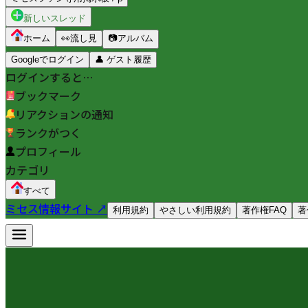
新しいスレッド
ホーム
👀
流し見
📷
アルバム
Googleでログイン
👤
ゲスト履歴
ログインすると…
ブックマーク
リアクションの通知
ランクがつく
プロフィール
カテゴリ
すべて
ミセス情報サイト ↗
利用規約
やさしい利用規約
著作権FAQ
著