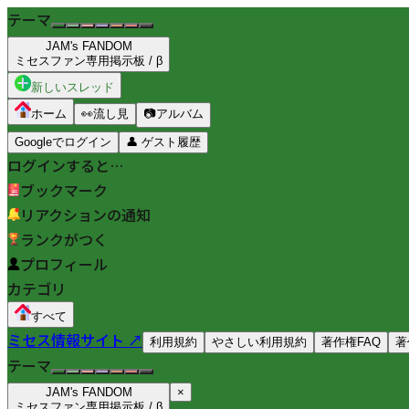
テーマ
JAM's FANDOM
ミセスファン専用掲示板 / β
新しいスレッド
ホーム
👀
流し見
📷
アルバム
Googleでログイン
👤
ゲスト履歴
ログインすると…
ブックマーク
リアクションの通知
ランクがつく
プロフィール
カテゴリ
すべて
ミセス情報サイト ↗
利用規約
やさしい利用規約
著作権FAQ
著
テーマ
JAM's FANDOM
×
ミセスファン専用掲示板 / β