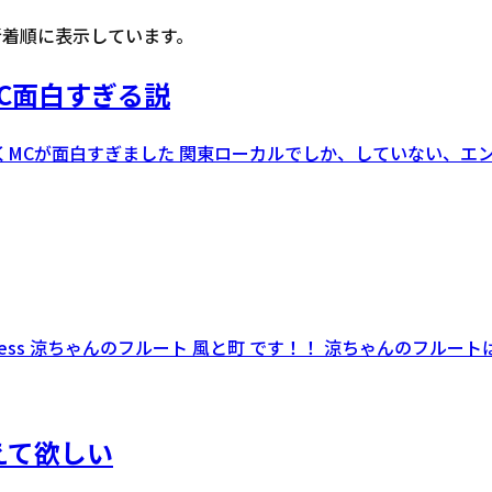
新着順に表示しています。
C面白すぎる説
かくMCが面白すぎました 関東ローカルでしか、していない、
ppiness 涼ちゃんのフルート 風と町 です！！ 涼ちゃんのフル
えて欲しい