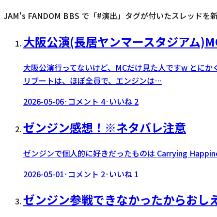
JAM's FANDOM BBS で「#
演出
」タグが付いたスレッドを
大阪公演(長居ヤンマースタジアム)M
大阪公演行ってないけど、MCだけ見た人ですw とに
リブートは、ほぼ全員で、エンジンは…
2026-05-06
·
コメント
4
·
いいね
2
ゼンジン感想！※ネタバレ注意
ゼンジンで個人的に好きだったものは Carrying Ha
2026-05-01
·
コメント
2
·
いいね
1
ゼンジン参戦できなかったからおし