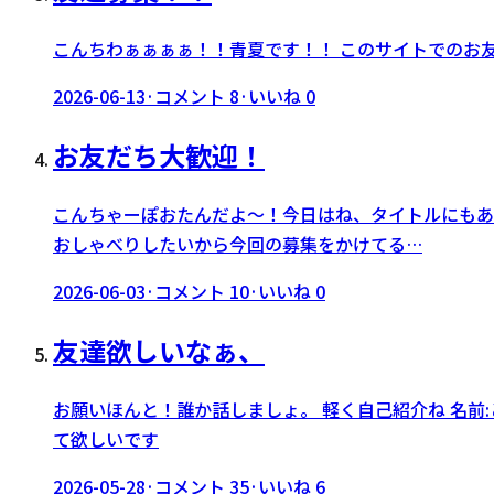
こんちわぁぁぁぁ！！青夏です！！ このサイトでのお友達
2026-06-13
·
コメント
8
·
いいね
0
お友だち大歓迎！
こんちゃーぽおたんだよ〜！今日はね、タイトルにもあ
おしゃべりしたいから今回の募集をかけてる…
2026-06-03
·
コメント
10
·
いいね
0
友達欲しいなぁ、
お願いほんと！誰か話しましょ。 軽く自己紹介ね 名前:と
て欲しいです
2026-05-28
·
コメント
35
·
いいね
6