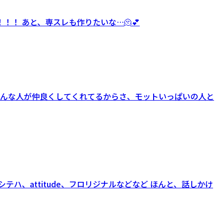
 あと、専スレも作りたいな…🫠︎💕︎
んな人が仲良くしてくれてるからさ、モットいっぱいの人と
テハ、attitude、フロリジナルなどなど ほんと、話しかけ