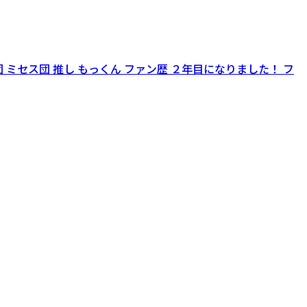
 ミセス団 推し もっくん ファン歴 ２年目になりました！ フ