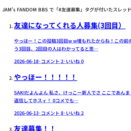
JAM's FANDOM BBS で「#
友達募集
」タグが付いたスレッ
友達になってくれる人募集(3回目）
やっほー！この投稿3回目w w埋もれたからね！この
う3回目、2回目の人はわかってると思…
2026-06-18
·
コメント
2
·
いいね
0
やっほー！！！！！
SAKIだよんよん 私さ、けっこー新人でさ ここであ
返信してホスィ！ 0コメでも…
2026-06-13
·
コメント
8
·
いいね
2
友達募集！！