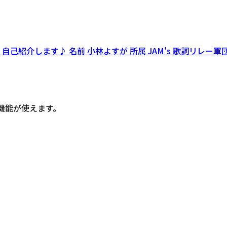
紹介します♪ 名前 小林よすが 所属 JAM's 歌詞リレー軍団
ル機能が使えます。