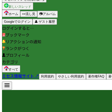
新しいスレッド
ホーム
👀
流し見
📷
アルバム
Googleでログイン
👤
ゲスト履歴
ログインすると…
ブックマーク
リアクションの通知
ランクがつく
プロフィール
カテゴリ
すべて
ミセス情報サイト ↗
利用規約
やさしい利用規約
著作権FAQ
著