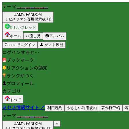
テーマ
JAM's FANDOM
ミセスファン専用掲示板 / β
新しいスレッド
ホーム
👀
流し見
📷
アルバム
Googleでログイン
👤
ゲスト履歴
ログインすると…
ブックマーク
リアクションの通知
ランクがつく
プロフィール
カテゴリ
すべて
ミセス情報サイト ↗
利用規約
やさしい利用規約
著作権FAQ
著
テーマ
JAM's FANDOM
×
ミセスファン専用掲示板 / β