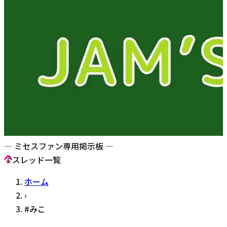
— ミセスファン専用掲示板 —
スレッド一覧
ホーム
›
#
みこ