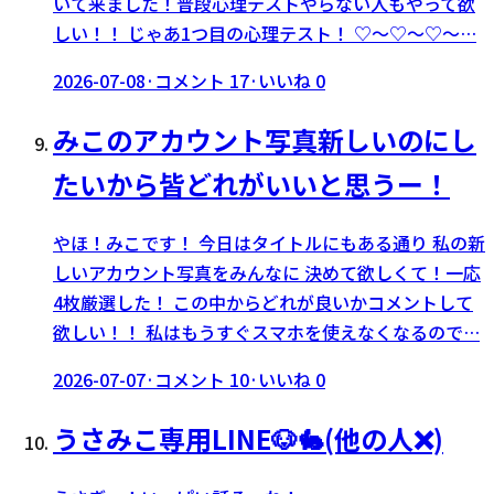
いて来ました！普段心理テストやらない人もやって欲
しい！！ じゃあ1つ目の心理テスト！ ♡〜♡〜♡〜…
2026-07-08
·
コメント
17
·
いいね
0
みこのアカウント写真新しいのにし
たいから皆どれがいいと思うー！
やほ！みこです！ 今日はタイトルにもある通り 私の新
しいアカウント写真をみんなに 決めて欲しくて！一応
4枚厳選した！ この中からどれが良いかコメントして
欲しい！！ 私はもうすぐスマホを使えなくなるので…
2026-07-07
·
コメント
10
·
いいね
0
うさみこ専用LINE🐶🐇(他の人❌)