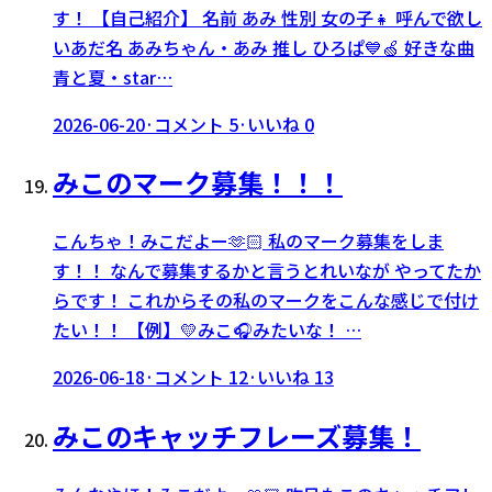
す！ 【自己紹介】 名前 あみ 性別 女の子👧 呼んで欲し
いあだ名 あみちゃん・あみ 推し ひろぱ💙🍏 好きな曲
青と夏・star…
2026-06-20
·
コメント
5
·
いいね
0
みこのマーク募集！！！
こんちゃ！みこだよー‪‪🫶🏻︎‪ 私のマーク募集をしま
す！！ なんで募集するかと言うとれいなが やってたか
らです！ これからその私のマークをこんな感じで付け
たい！！ 【例】💛みこ🎧みたいな！ …
2026-06-18
·
コメント
12
·
いいね
13
みこのキャッチフレーズ募集！