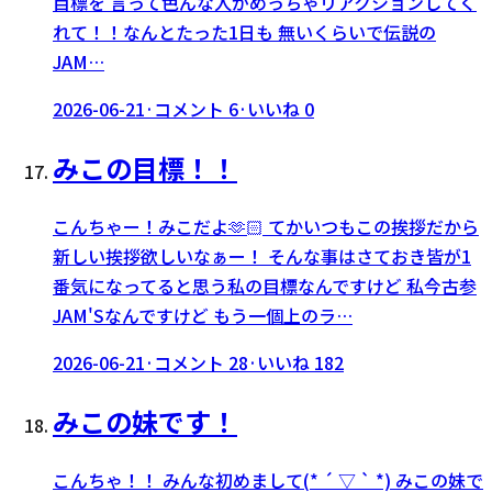
目標を 言って色んな人がめっちゃリアクションしてく
れて！！なんとたった1日も 無いくらいで伝説の
JAM…
2026-06-21
·
コメント
6
·
いいね
0
みこの目標！！
こんちゃー！みこだよ‪‪🫶🏻︎‪ てかいつもこの挨拶だから
新しい挨拶欲しいなぁー！ そんな事はさておき皆が1
番気になってると思う私の目標なんですけど 私今古参
JAM'Sなんですけど もう一個上のラ…
2026-06-21
·
コメント
28
·
いいね
182
みこの妹です！
こんちゃ！！ みんな初めまして(* ´ ▽ ` *) みこの妹で