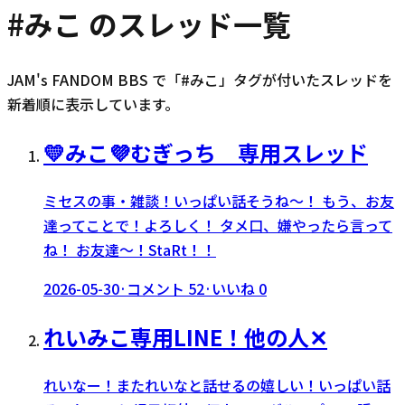
#
みこ
のスレッド一覧
JAM's FANDOM BBS で「#
みこ
」タグが付いたスレッドを
新着順に表示しています。
💛みこ💜むぎっち 専用スレッド
ミセスの事・雑談！いっぱい話そうね〜！ もう、お友
達ってことで！よろしく！ タメ口、嫌やったら言って
ね！ お友達〜！StaRt！！
2026-05-30
·
コメント
52
·
いいね
0
れいみこ専用LINE！他の人‪✕‬
れいなー！またれいなと話せるの嬉しい！いっぱい話