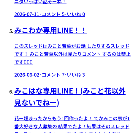
ニダいっぱい話そーね！
2026-07-11
·
コメント
5
·
いいね
0
みこわか専用LINE！！
このスレッドはみこと若葉がお話 したりするスレッド
です！ みこと若葉以外は見たりコメント するのは禁止
です🙅🏻‍♀️
2026-06-02
·
コメント
7
·
いいね
3
みこはな専用LINE！(みこと花以外
見ないでねー)
花ー埋まったからもう1回作ったよ！ てかみこの事が1
番大好きな人募集の 結果でたよ！結果はそのスレッド