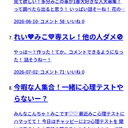
見て欲しい！多分みこの事が1番大好きな人大募集！
って調べたら出ると思う！ いっぱい話そーね！ 花の…
2026-06-10
·
コメント
58
·
いいね
0
れい💙みこ💛専スレ！他の人ダメ🚫
やっほ〜！作った！てか、コメントできるようになっ
た！ 話そうねー！
2026-07-02
·
コメント
71
·
いいね
0
今暇な人集合！一緒に心理テストや
らないー？
みんなこんちゃ！みこです♡♡ 最近みこ心理テストに
ハマってて！ 今日はチャッピーに2つ心理テストを 聞