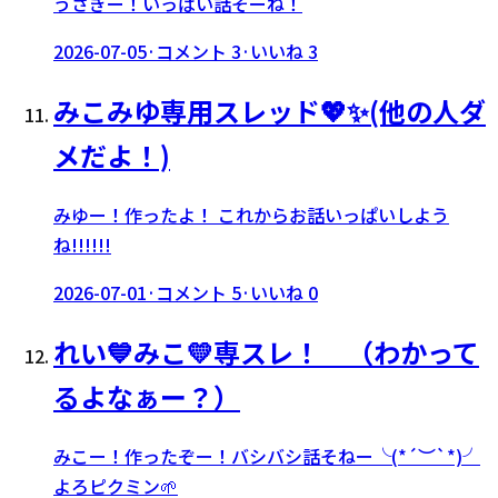
うさぎー！いっぱい話そーね！
2026-07-05
·
コメント
3
·
いいね
3
みこみゆ専用スレッド💖✨(他の人ダ
メだよ！)
みゆー！作ったよ！ これからお話いっぱいしよう
ね!!!!!!
2026-07-01
·
コメント
5
·
いいね
0
れい💙みこ💛専スレ！ （わかって
るよなぁー？）
みこー！作ったぞー！バシバシ話そねー╰(*´︶`*)╯
よろピクミン🌱