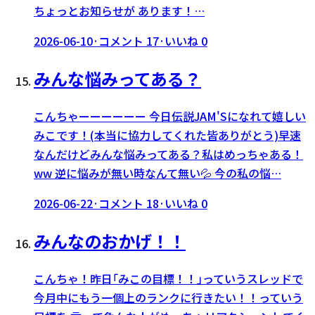
ちょっとお知らせが あります！…
2026-06-10
·
コメント
17
·
いいね
0
みんな悩みってある？
こんちゃーーーーーー 今日伝説JAM'Sになれて嬉しい
みこです！(本当に協力してくれた皆ありがとう)早速
なんだけどみんな悩みってある？私はめっちゃある！
ww 逆に悩みが無い時なんて無い💦 今の私の悩…
2026-06-22
·
コメント
18
·
いいね
0
みんなのおかげ！！
こんちゃ！昨日｢みこの目標！！｣っていうスレッドで
今月中にもう一個上のランクに行きたい！！っていう