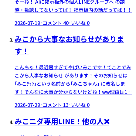
そーね！ AIに掲示板外の個人LINEグループへ の誘
導・勧誘してないってば！ 掲示板内の話だってば！！
2026-07-19
·
コメント
40
·
いいね
0
みこから大事なお知らせがありま
す！
こんちゃ！最近暑すぎてやばいみこです！てことでみ
こから大事なお知らせ があります！そのお知らせは
｢みこﾁｬﾝ｣という名前から｢みこちゃん｣ に改名しま
す！そんなに大事か分からないけどね！ww理由は1…
2026-07-29
·
コメント
13
·
いいね
0
みこニダ専用LINE！他の人❌