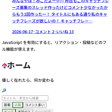
みんなやほ！みこだよー‪‪🫶🏻︎‪ 昨日もこのキャッチフレ
ーズ募集のスレッド作ったけどコメント少なかったか
らもう1回作ったー！ タイトルにもある通り私のキャ
ッチフレーズが欲しいの！ キャッチフレー…
2026-06-17
·
コメント
2
·
いいね
13
JavaScript を有効にすると、リアクション・投稿などのフ
ル機能が使えます。
ホーム
優しく在れたら、何か変わる
新着
人気
コメント多い
すべて
未読のみ
自分の投稿