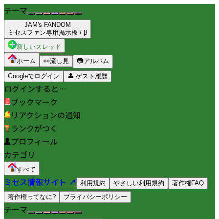
テーマ
JAM's FANDOM
ミセスファン専用掲示板 / β
新しいスレッド
ホーム
👀
流し見
📷
アルバム
Googleでログイン
👤
ゲスト履歴
ログインすると…
ブックマーク
リアクションの通知
ランクがつく
プロフィール
カテゴリ
すべて
ミセス情報サイト ↗
利用規約
やさしい利用規約
著作権FAQ
著作権ってなに?
プライバシーポリシー
テーマ