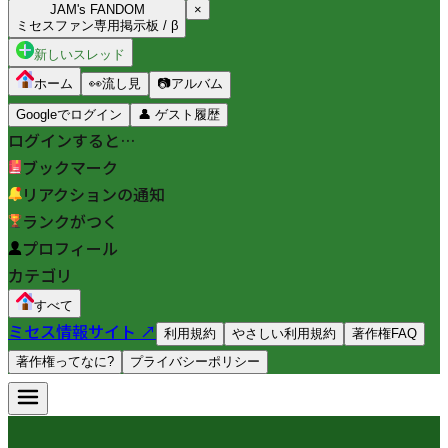
JAM's FANDOM
×
ミセスファン専用掲示板 / β
新しいスレッド
ホーム
👀
流し見
📷
アルバム
Googleでログイン
👤
ゲスト履歴
ログインすると…
ブックマーク
リアクションの通知
ランクがつく
プロフィール
カテゴリ
すべて
ミセス情報サイト ↗
利用規約
やさしい利用規約
著作権FAQ
著作権ってなに?
プライバシーポリシー