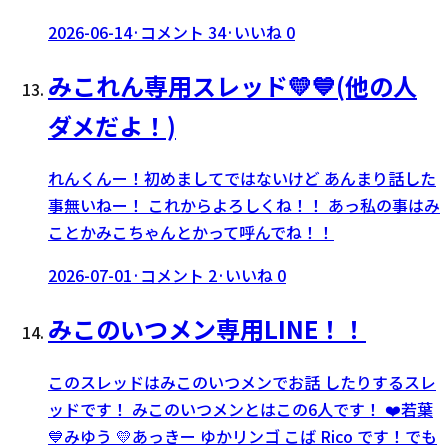
2026-06-14
·
コメント
34
·
いいね
0
みこれん専用スレッド💛💙(他の人
ダメだよ！)
れんくんー！初めましてではないけど あんまり話した
事無いねー！ これからよろしくね！！ あっ私の事はみ
ことかみこちゃんとかって呼んでね！！
2026-07-01
·
コメント
2
·
いいね
0
みこのいつメン専用LINE！！
このスレッドはみこのいつメンでお話 したりするスレ
ッドです！ みこのいつメンとはこの6人です！ ❤️若葉
💙みゆう 💛あっきー ゆかリンゴ こば Rico です！でも