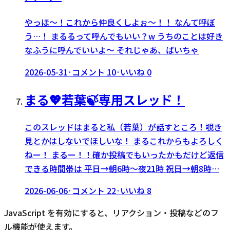
やっほ〜！これから仲良くしよぉ〜！！ なんて呼ぼ
う…！ まるるって呼んでもいい？w うちのことは好き
なふうに呼んでいいよ〜 それじゃあ、ばいちゃ
2026-05-31
·
コメント
10
·
いいね
0
まる💖若葉🍃専用スレッド！
このスレッドはまると私（若葉）が話すところ！覗き
見とかはしないでほしいな！ まるこれからもよろしく
ねー！ まるー！！確か投稿でもいったかもだけど返信
できる時間帯は 平日→朝6時～夜21時 祝日→朝8時…
2026-06-06
·
コメント
22
·
いいね
8
JavaScript を有効にすると、リアクション・投稿などのフ
ル機能が使えます。