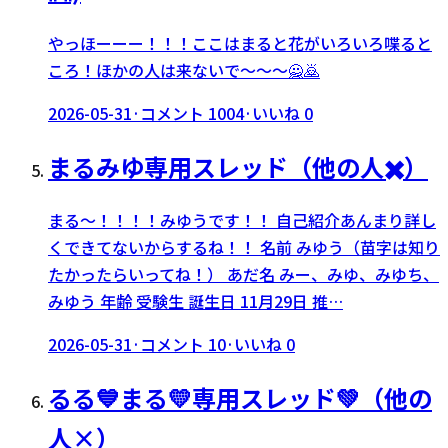
やっほーーー！！！ここはまると花がいろいろ喋ると
ころ！ほかの人は来ないで〜〜〜🙅🙇
2026-05-31
·
コメント
1004
·
いいね
0
まるみゆ専用スレッド（他の人✖️）
まる〜！！！！みゆうです！！ 自己紹介あんまり詳し
くできてないからするね！！ 名前 みゆう（苗字は知り
たかったらいってね！） あだ名 みー、みゆ、みゆち、
みゆう 年齢 受験生 誕生日 11月29日 推…
2026-05-31
·
コメント
10
·
いいね
0
るる💙まる💛専用スレッド💚（他の
人×）