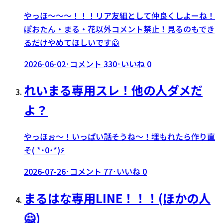
やっほ〜〜〜！！！リア友組として仲良くしよーね！
ぽおたん・まる・花以外コメント禁止！見るのもでき
るだけやめてほしいです🙅
2026-06-02
·
コメント
330
·
いいね
0
れいまる専用スレ！他の人ダメだ
よ？
やっほぉ〜！いっぱい話そうね〜！埋もれたら作り直
そ( *˙0˙*)۶
2026-07-26
·
コメント
77
·
いいね
0
まるはな専用LINE！！！(ほかの人
🙅)