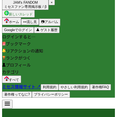
JAM's FANDOM
×
ミセスファン専用掲示板 / β
新しいスレッド
ホーム
👀
流し見
📷
アルバム
Googleでログイン
👤
ゲスト履歴
ログインすると…
ブックマーク
リアクションの通知
ランクがつく
プロフィール
カテゴリ
すべて
ミセス情報サイト ↗
利用規約
やさしい利用規約
著作権FAQ
著作権ってなに?
プライバシーポリシー