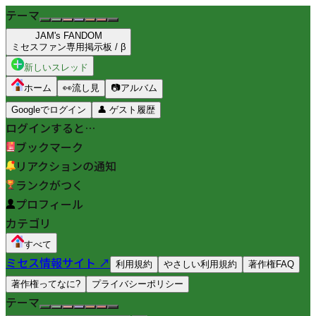
テーマ
JAM's FANDOM
ミセスファン専用掲示板 / β
新しいスレッド
ホーム
👀
流し見
📷
アルバム
Googleでログイン
👤
ゲスト履歴
ログインすると…
ブックマーク
リアクションの通知
ランクがつく
プロフィール
カテゴリ
すべて
ミセス情報サイト ↗
利用規約
やさしい利用規約
著作権FAQ
著作権ってなに?
プライバシーポリシー
テーマ