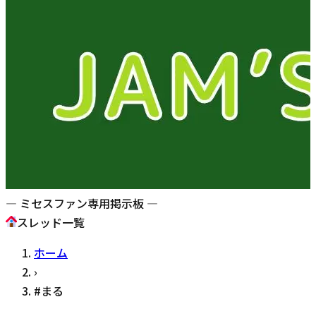
— ミセスファン専用掲示板 —
スレッド一覧
ホーム
›
#
まる