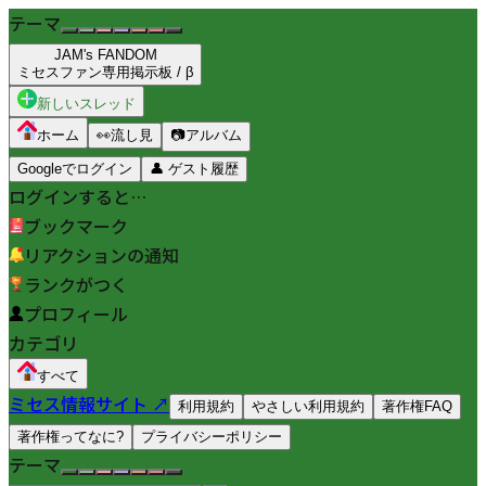
テーマ
JAM's FANDOM
ミセスファン専用掲示板 / β
新しいスレッド
ホーム
👀
流し見
📷
アルバム
Googleでログイン
👤
ゲスト履歴
ログインすると…
ブックマーク
リアクションの通知
ランクがつく
プロフィール
カテゴリ
すべて
ミセス情報サイト ↗
利用規約
やさしい利用規約
著作権FAQ
著作権ってなに?
プライバシーポリシー
テーマ