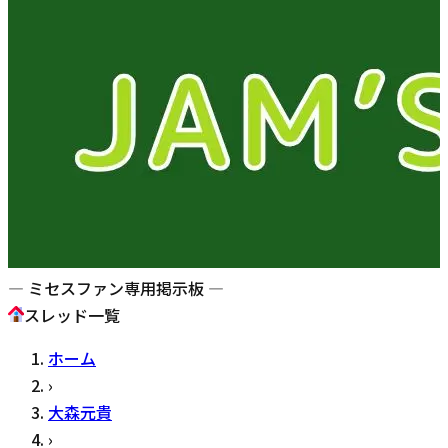
— ミセスファン専用掲示板 —
スレッド一覧
ホーム
›
大森元貴
›