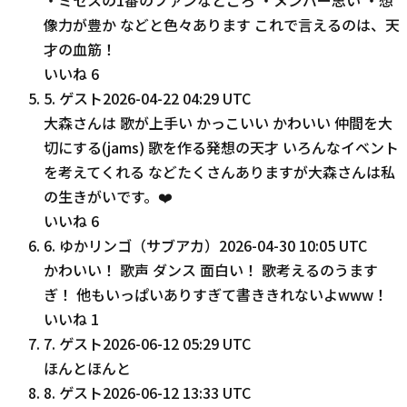
像力が豊か などと色々あります これで言えるのは、天
才の血筋！
いいね
6
5
.
ゲスト
2026-04-22 04:29 UTC
大森さんは 歌が上手い かっこいい かわいい 仲間を大
切にする(jams) 歌を作る発想の天才 いろんなイベント
を考えてくれる などたくさんありますが大森さんは私
の生きがいです。❤️
いいね
6
6
.
ゆかリンゴ（サブアカ）
2026-04-30 10:05 UTC
かわいい！ 歌声 ダンス 面白い！ 歌考えるのうます
ぎ！ 他もいっぱいありすぎて書ききれないよwww！
いいね
1
7
.
ゲスト
2026-06-12 05:29 UTC
ほんとほんと
8
.
ゲスト
2026-06-12 13:33 UTC