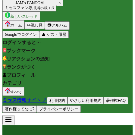
JAM's FANDOM
×
ミセスファン専用掲示板 / β
新しいスレッド
ホーム
👀
流し見
📷
アルバム
Googleでログイン
👤
ゲスト履歴
ログインすると…
ブックマーク
リアクションの通知
ランクがつく
プロフィール
カテゴリ
すべて
ミセス情報サイト ↗
利用規約
やさしい利用規約
著作権FAQ
著作権ってなに?
プライバシーポリシー