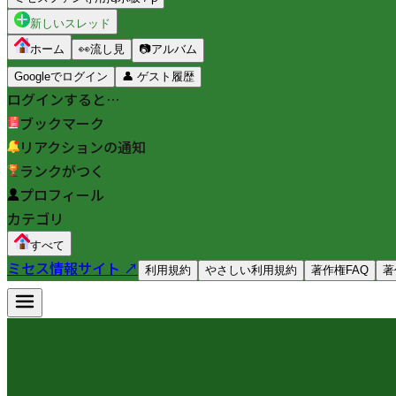
新しいスレッド
ホーム
👀
流し見
📷
アルバム
Googleでログイン
👤
ゲスト履歴
ログインすると…
ブックマーク
リアクションの通知
ランクがつく
プロフィール
カテゴリ
すべて
ミセス情報サイト ↗
利用規約
やさしい利用規約
著作権FAQ
著