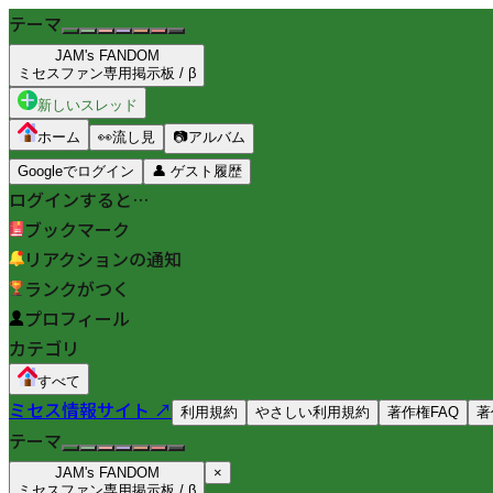
テーマ
JAM's FANDOM
ミセスファン専用掲示板 / β
新しいスレッド
ホーム
👀
流し見
📷
アルバム
Googleでログイン
👤
ゲスト履歴
ログインすると…
ブックマーク
リアクションの通知
ランクがつく
プロフィール
カテゴリ
すべて
ミセス情報サイト ↗
利用規約
やさしい利用規約
著作権FAQ
著
テーマ
JAM's FANDOM
×
ミセスファン専用掲示板 / β