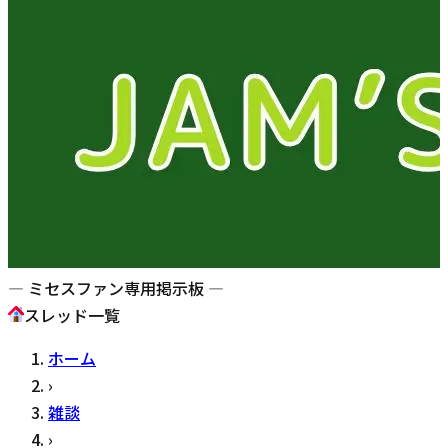
— ミセスファン専用掲示板 —
スレッド一覧
ホーム
›
雑談
›