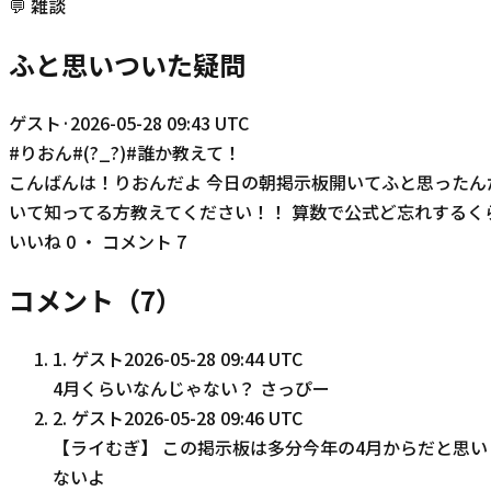
💬
雑談
ふと思いついた疑問
ゲスト
·
2026-05-28 09:43 UTC
#
りおん
#
(?_?)
#
誰か教えて！
こんばんは！りおんだよ 今日の朝掲示板開いてふと思ったん
いて知ってる方教えてください！！ 算数で公式ど忘れするく
いいね
0
・ コメント
7
コメント（
7
）
1
.
ゲスト
2026-05-28 09:44 UTC
4月くらいなんじゃない？ さっぴー
2
.
ゲスト
2026-05-28 09:46 UTC
【ライむぎ】 この掲示板は多分今年の4月からだと思
ないよ