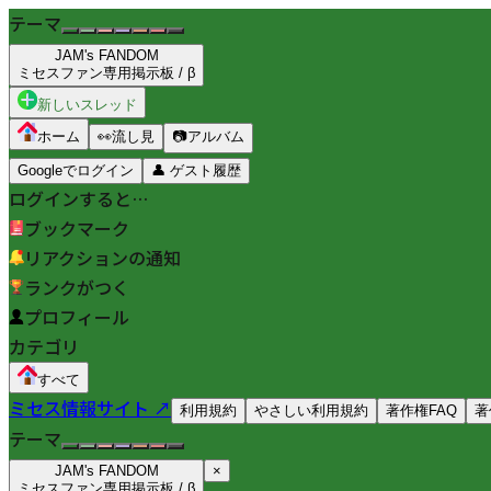
テーマ
JAM's FANDOM
ミセスファン専用掲示板 / β
新しいスレッド
ホーム
👀
流し見
📷
アルバム
Googleでログイン
👤
ゲスト履歴
ログインすると…
ブックマーク
リアクションの通知
ランクがつく
プロフィール
カテゴリ
すべて
ミセス情報サイト ↗
利用規約
やさしい利用規約
著作権FAQ
著
テーマ
JAM's FANDOM
×
ミセスファン専用掲示板 / β