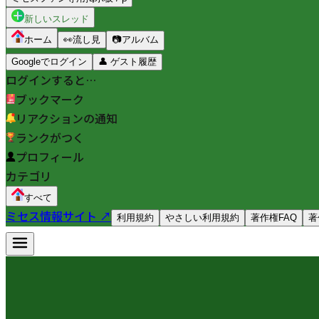
新しいスレッド
ホーム
👀
流し見
📷
アルバム
Googleでログイン
👤
ゲスト履歴
ログインすると…
ブックマーク
リアクションの通知
ランクがつく
プロフィール
カテゴリ
すべて
ミセス情報サイト ↗
利用規約
やさしい利用規約
著作権FAQ
著