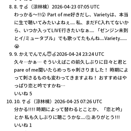
8
.
🎐🍏（涼林檎）
2026-04-23 07:05 UTC
わっかる〜!!😲 Part of me好きだし、Varietyは、本当
に生で聴いてみたいよねぇ.... 私、まだFC入れてないか
ら、いつか入ってLIVE行きたいなぁ.... 「ゼンジン未到
とイ/ミュータブル」でも歌ってたもんね....Variety......
😭
9
.
かえでんでん😇🍏
2026-04-24 23:24 UTC
久々…かぁ… そういえばこの前久しぶりに日々と君と
pare of me聞いたらめっちゃ刺さりました！ 時期によ
って刺さるものも変わってきますよね！ おすすめはや
っぱり恋と吟ですかね…
いいね
5
10
.
🎐🍏（涼林檎）
2026-04-25 07:26 UTC
分かる!!!! 時期によって替わるとことか、「恋と吟」
とか 私も久しぶりに聴こうかな....🤔 ありがとう!!!
いいね
1