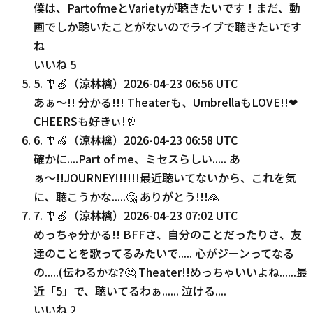
僕は、PartofmeとVarietyが聴きたいです！まだ、動
画でしか聴いたことがないのでライブで聴きたいです
ね
いいね
5
5
.
🎐🍏（涼林檎）
2026-04-23 06:56 UTC
あぁ〜!! 分かる!!! Theaterも、UmbrellaもLOVE!!❤
CHEERSも好きぃ!🥂
6
.
🎐🍏（涼林檎）
2026-04-23 06:58 UTC
確かに....Part of me、ミセスらしい..... あ
ぁ〜!!JOURNEY!!!!!!最近聴いてないから、これを気
に、聴こうかな.....🤔 ありがとう!!!🙏
7
.
🎐🍏（涼林檎）
2026-04-23 07:02 UTC
めっちゃ分かる!! BFFさ、自分のことだったりさ、友
達のことを歌ってるみたいで..... 心がジーンってなる
の.....(伝わるかな?🤔 Theater!!めっちゃいいよね......最
近「5」で、聴いてるわぁ...... 泣ける....
いいね
2