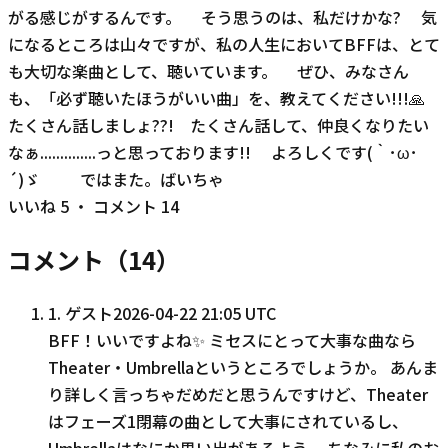
がる感じがするんです。 そう思うのは、私だけかな? 気
になるところは山々ですが、私の人生においてBFFは、とて
も大切な楽曲として、聴いています。 ぜひ、みなさん
も、「必ず聴いたほうがいい曲」を、教えてください!!!🙏
たくさん話しましょ??! たくさん話して、仲良くなりたい
なぁ..............っと思っております!! よろしくです(｀･ω･
´)ゞ ではまた。ばいちゃ
いいね
5
・ コメント
14
コメント（
14
）
1
.
ゲスト
2026-04-22 21:05 UTC
BFF！いいですよね✨️ ミセスにとって大事な曲なら
Theater・Umbrellaというところでしょうか。 あんま
り詳しく言っちゃだめだと思うんですけど、Theater
はフェーズ1閉幕の曲として大事にされているし、
Umbrellaはなにか思い出があるよう。 ちなみに私のお