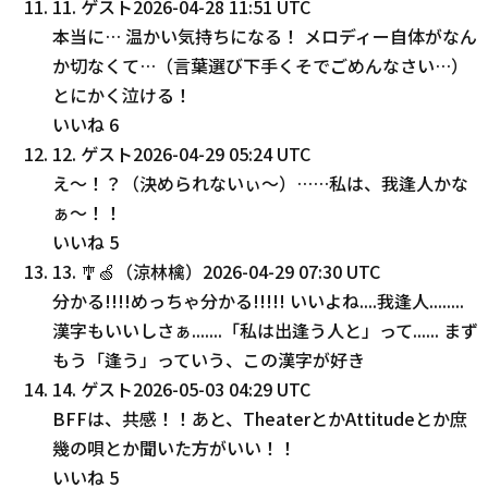
11
.
ゲスト
2026-04-28 11:51 UTC
本当に… 温かい気持ちになる！ メロディー自体がなん
か切なくて…（言葉選び下手くそでごめんなさい…）
とにかく泣ける！
いいね
6
12
.
ゲスト
2026-04-29 05:24 UTC
え〜！？（決められないぃ〜）……私は、我逢人かな
ぁ〜！！
いいね
5
13
.
🎐🍏（涼林檎）
2026-04-29 07:30 UTC
分かる!!!!めっちゃ分かる!!!!! いいよね....我逢人........
漢字もいいしさぁ.......「私は出逢う人と」って...... まず
もう「逢う」っていう、この漢字が好き
14
.
ゲスト
2026-05-03 04:29 UTC
BFFは、共感！！あと、TheaterとかAttitudeとか庶
幾の唄とか聞いた方がいい！！
いいね
5