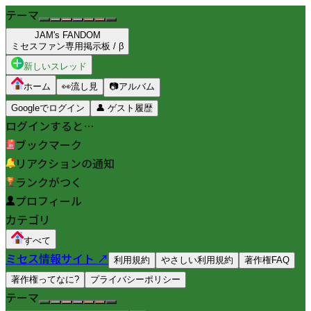
テーマ
JAM's FANDOM
ミセスファン専用掲示板 / β
新しいスレッド
ホーム
👀
流し見
📷
アルバム
Googleでログイン
👤
ゲスト履歴
ログインすると…
ブックマーク
リアクションの通知
ランクがつく
プロフィール
カテゴリ
すべて
ミセス情報サイト ↗
利用規約
やさしい利用規約
著作権FAQ
著作権ってなに?
プライバシーポリシー
テーマ