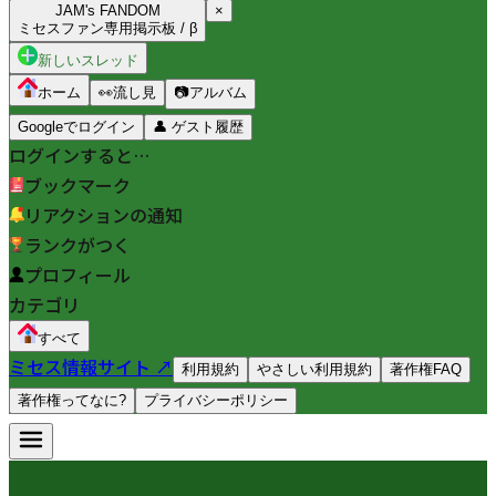
JAM's FANDOM
×
ミセスファン専用掲示板 / β
新しいスレッド
ホーム
👀
流し見
📷
アルバム
Googleでログイン
👤
ゲスト履歴
ログインすると…
ブックマーク
リアクションの通知
ランクがつく
プロフィール
カテゴリ
すべて
ミセス情報サイト ↗
利用規約
やさしい利用規約
著作権FAQ
著作権ってなに?
プライバシーポリシー