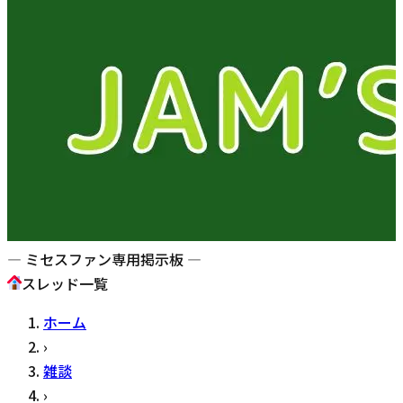
— ミセスファン専用掲示板 —
スレッド一覧
ホーム
›
雑談
›