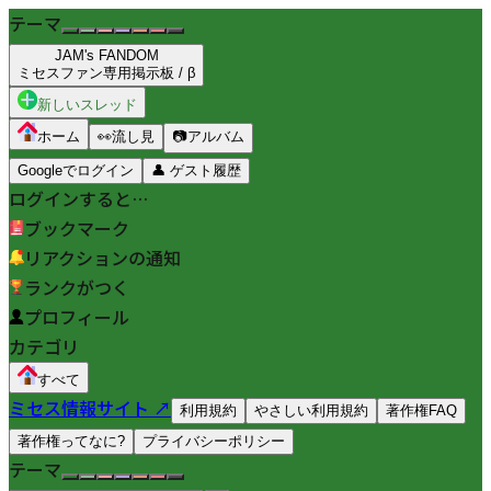
テーマ
JAM's FANDOM
ミセスファン専用掲示板 / β
新しいスレッド
ホーム
👀
流し見
📷
アルバム
Googleでログイン
👤
ゲスト履歴
ログインすると…
ブックマーク
リアクションの通知
ランクがつく
プロフィール
カテゴリ
すべて
ミセス情報サイト ↗
利用規約
やさしい利用規約
著作権FAQ
著作権ってなに?
プライバシーポリシー
テーマ