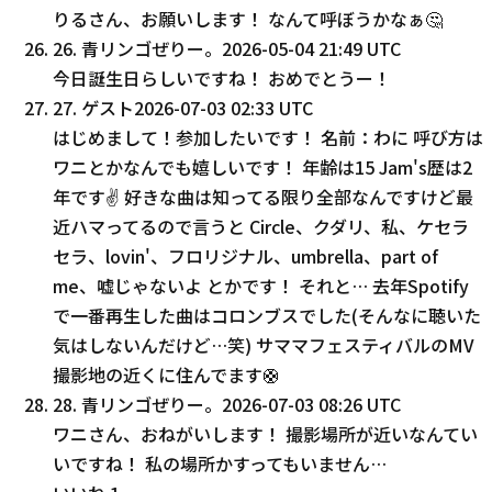
りるさん、お願いします！ なんて呼ぼうかなぁ🤔
26
.
青リンゴぜりー。
2026-05-04 21:49 UTC
今日誕生日らしいですね！ おめでとうー！
27
.
ゲスト
2026-07-03 02:33 UTC
はじめまして！参加したいです！ 名前：わに 呼び方は
ワニとかなんでも嬉しいです！ 年齢は15 Jam's歴は2
年です✌️ 好きな曲は知ってる限り全部なんですけど最
近ハマってるので言うと Circle、クダリ、私、ケセラ
セラ、lovin'、フロリジナル、umbrella、part of
me、嘘じゃないよ とかです！ それと… 去年Spotify
で一番再生した曲はコロンブスでした(そんなに聴いた
気はしないんだけど…笑) サママフェスティバルのMV
撮影地の近くに住んでます🛟
28
.
青リンゴぜりー。
2026-07-03 08:26 UTC
ワニさん、おねがいします！ 撮影場所が近いなんてい
いですね！ 私の場所かすってもいません…