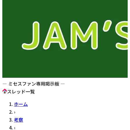
— ミセスファン専用掲示板 —
スレッド一覧
ホーム
›
考察
›