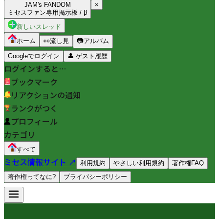
JAM's FANDOM
×
ミセスファン専用掲示板 / β
新しいスレッド
ホーム
👀
流し見
📷
アルバム
Googleでログイン
👤
ゲスト履歴
ログインすると…
ブックマーク
リアクションの通知
ランクがつく
プロフィール
カテゴリ
すべて
ミセス情報サイト ↗
利用規約
やさしい利用規約
著作権FAQ
著作権ってなに?
プライバシーポリシー