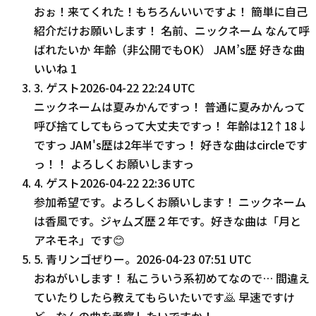
おぉ！来てくれた！もちろんいいですよ！ 簡単に自己
紹介だけお願いします！ 名前、ニックネーム なんて呼
ばれたいか 年齢（非公開でもOK） JAM’s歴 好きな曲
いいね
1
3
.
ゲスト
2026-04-22 22:24 UTC
ニックネームは夏みかんですっ！ 普通に夏みかんって
呼び捨てしてもらって大丈夫ですっ！ 年齢は12↑18↓
ですっ JAM's歴は2年半ですっ！ 好きな曲はcircleです
っ！！ よろしくお願いしますっ
4
.
ゲスト
2026-04-22 22:36 UTC
参加希望です。よろしくお願いします！ ニックネーム
は香風です。ジャ厶ズ歴２年です。好きな曲は「月と
アネモネ」です😊
5
.
青リンゴぜりー。
2026-04-23 07:51 UTC
おねがいします！ 私こういう系初めてなので… 間違え
ていたりしたら教えてもらいたいです🙇 早速ですけ
ど、なんの曲を考察したいですか！