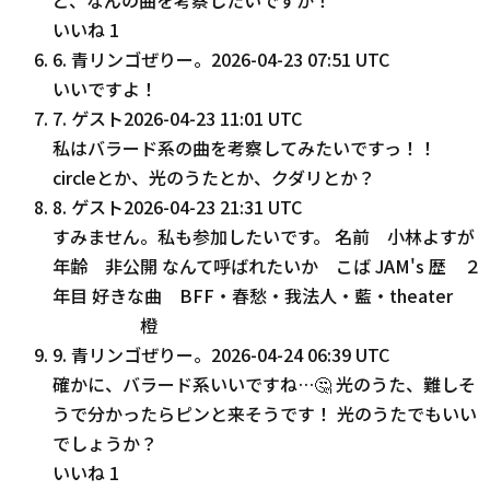
いいね
1
6
.
青リンゴぜりー。
2026-04-23 07:51 UTC
いいですよ！
7
.
ゲスト
2026-04-23 11:01 UTC
私はバラード系の曲を考察してみたいですっ！！
circleとか、光のうたとか、クダリとか？
8
.
ゲスト
2026-04-23 21:31 UTC
すみません。私も参加したいです。 名前 小林よすが
年齢 非公開 なんて呼ばれたいか こば JAM's 歴 ２
年目 好きな曲 BFF・春愁・我法人・藍・theater
橙
9
.
青リンゴぜりー。
2026-04-24 06:39 UTC
確かに、バラード系いいですね…🤔 光のうた、難しそ
うで分かったらピンと来そうです！ 光のうたでもいい
でしょうか？
いいね
1