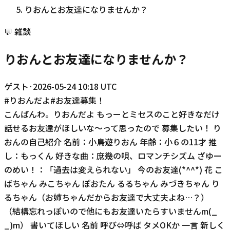
りおんとお友達になりませんか？
💬
雑談
りおんとお友達になりませんか？
ゲスト
·
2026-05-24 10:18 UTC
#
りおんだよ
#
お友達募集！
こんばんわ。りおんだよ もっーとミセスのこと好きなだけ
話せるお友達がほしいな～って思ったので 募集したい！ り
おんの自己紹介 名前：小鳥遊りおん 年齢：小６の11才 推
し：もっくん 好きな曲：庶幾の唄、ロマンチシズム ざゆー
のめい！：「過去は変えられない」 今のお友達(*^^*) 花 こ
ばちゃん みこちゃん ぽおたん るるちゃん みづきちゃん り
るちゃん（お姉ちゃんだからお友達で大丈夫よね…？）
（結構忘れっぽいので他にもお友達いたらすいませんm(_
_)m） 書いてほしい 名前 呼び⇔呼ば タメOKか 一言 新しく