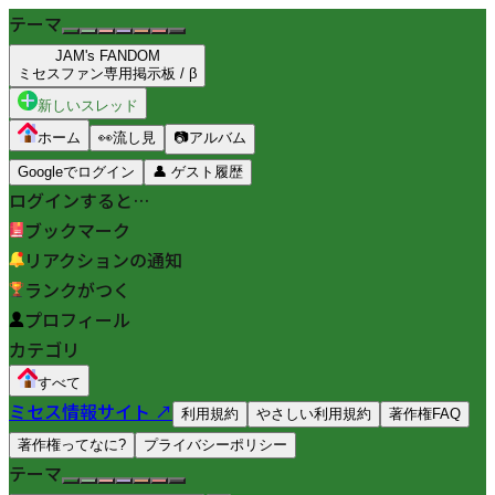
テーマ
JAM's FANDOM
ミセスファン専用掲示板 / β
新しいスレッド
ホーム
👀
流し見
📷
アルバム
Googleでログイン
👤
ゲスト履歴
ログインすると…
ブックマーク
リアクションの通知
ランクがつく
プロフィール
カテゴリ
すべて
ミセス情報サイト ↗
利用規約
やさしい利用規約
著作権FAQ
著作権ってなに?
プライバシーポリシー
テーマ