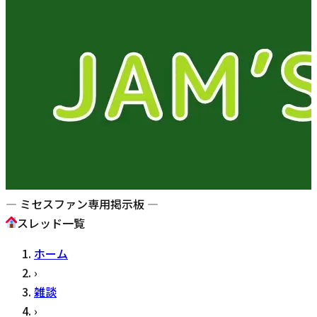
— ミセスファン専用掲示板 —
スレッド一覧
ホーム
›
雑談
›