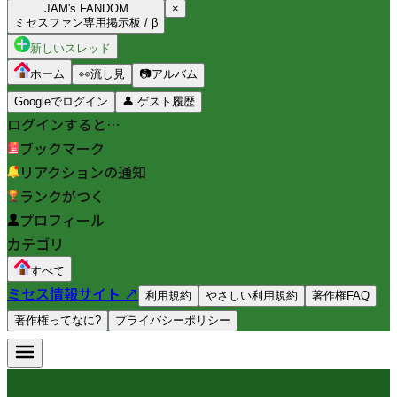
JAM's FANDOM
×
ミセスファン専用掲示板 / β
新しいスレッド
ホーム
👀
流し見
📷
アルバム
Googleでログイン
👤
ゲスト履歴
ログインすると…
ブックマーク
リアクションの通知
ランクがつく
プロフィール
カテゴリ
すべて
ミセス情報サイト ↗
利用規約
やさしい利用規約
著作権FAQ
著作権ってなに?
プライバシーポリシー