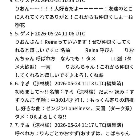
りおん〜〜！！！大好きだよーーーーー！友達のとこ
に入れてくれてありがと！これからも仲良くしよーね
😻花
5
.
ゲスト
2026-05-24 11:06 UTC
りおんさん！Reinaっていいます！ぜひ仲良くしてく
れると嬉しいです☺️ 名前 Reina 呼び方 りお
んちゃん 呼ばれ方 なんでも！ タメ 🙆‍♀️🆗（タ
メ大歓迎） 一言 りおんちゃん！これから仲良く
してくれると嬉しいです♪よろしくね😀
6
.
🎐🍏（涼林檎）
2026-05-24 11:13 UTC
(編集済)
初めまして〜!! 名前：🎐🍏（涼林檎）だよ〜 読み：す
ずりんご 年齢：中3の14才 推し：もっくん寄りの箱推
し 好きな曲：ゼンジンLoneliness、天国（ダーク系）
タメ：OK よろしくね!!
7
.
🎐🍏（涼林檎）
2026-05-24 11:17 UTC
(編集済)
呼べれ方：りんごとかおすず(おすずは、こばちゃん