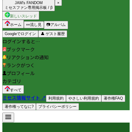
JAM's FANDOM
×
ミセスファン専用掲示板 / β
新しいスレッド
ホーム
👀
流し見
📷
アルバム
Googleでログイン
👤
ゲスト履歴
ログインすると…
ブックマーク
リアクションの通知
ランクがつく
プロフィール
カテゴリ
すべて
ミセス情報サイト ↗
利用規約
やさしい利用規約
著作権FAQ
著作権ってなに?
プライバシーポリシー