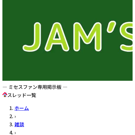
— ミセスファン専用掲示板 —
スレッド一覧
ホーム
›
雑談
›