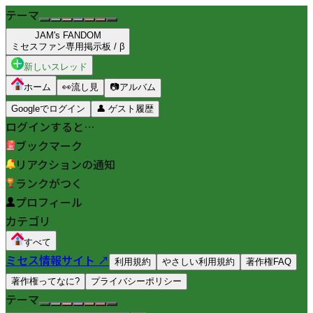
テーマ
JAM's FANDOM
ミセスファン専用掲示板 / β
新しいスレッド
ホーム
👀
流し見
📷
アルバム
Googleでログイン
👤
ゲスト履歴
ログインすると…
ブックマーク
リアクションの通知
ランクがつく
プロフィール
カテゴリ
すべて
ミセス情報サイト ↗
利用規約
やさしい利用規約
著作権FAQ
著作権ってなに?
プライバシーポリシー
テーマ