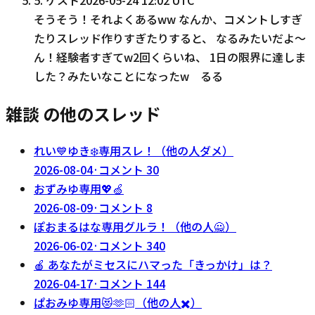
そうそう！それよくあるww なんか、コメントしすぎ
たりスレッド作りすぎたりすると、 なるみたいだよ〜
ん！経験者すぎてw2回くらいね、 1日の限界に達しま
した？みたいなことになったw るる
雑談 の他のスレッド
れい💙ゆき❄️専用スレ！（他の人ダメ）
2026-08-04
·
コメント
30
おずみゆ専用💖🍏
2026-08-09
·
コメント
8
ぽおまるはな専用グルラ！（他の人🙅）
2026-06-02
·
コメント
340
🍎 あなたがミセスにハマった「きっかけ」は？
2026-04-17
·
コメント
144
ぱおみゆ専用😻🫶🏻（他の人✖️）