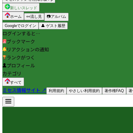
新しいスレッド
ホーム
👀
流し見
📷
アルバム
Googleでログイン
👤
ゲスト履歴
ログインすると…
ブックマーク
リアクションの通知
ランクがつく
プロフィール
カテゴリ
すべて
ミセス情報サイト ↗
利用規約
やさしい利用規約
著作権FAQ
著