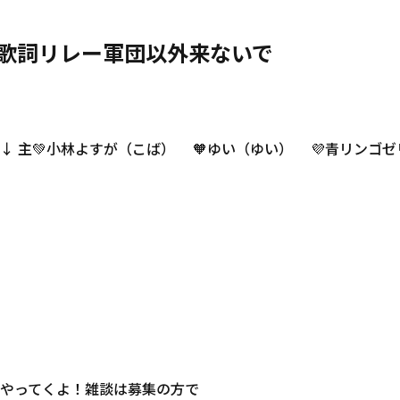
⚠︎歌詞リレー軍団以外来ないで
ンバー↓ 主💚小林よすが（こば） 🧡ゆい（ゆい） 💜青リン
やってくよ！雑談は募集の方で