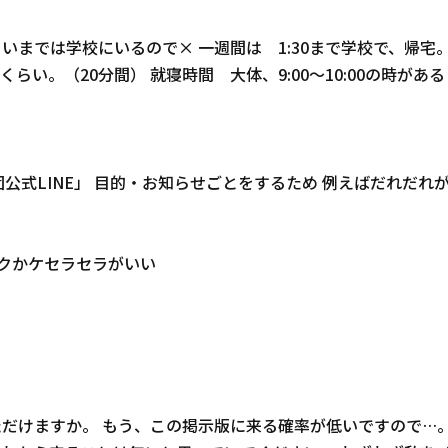
40？くらいまでは学校にいるので× 一週間は 1:30まで学校で、帰宅
10くらい。（20分間） 就寝時間 大体、9:00〜10:00の時がある
軍団公式LINE」 目的・お知らせごとをするため 例えばだれ
ックかケセラセラがいい
ただけますか。 もう、この掲示版に来る確率が低いですので…