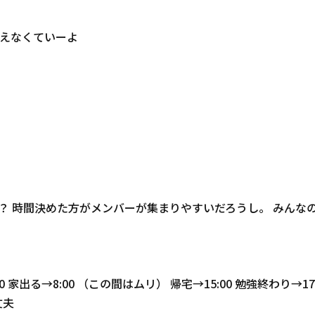
えなくていーよ
ない？ 時間決めた方がメンバーが集まりやすいだろうし。 みん
出る→8:00 （この間はムリ） 帰宅→15:00 勉強終わり→17:
丈夫