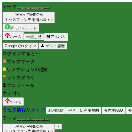
テーマ
JAM's FANDOM
ミセスファン専用掲示板 / β
新しいスレッド
ホーム
👀
流し見
📷
アルバム
Googleでログイン
👤
ゲスト履歴
ログインすると…
ブックマーク
リアクションの通知
ランクがつく
プロフィール
カテゴリ
すべて
ミセス情報サイト ↗
利用規約
やさしい利用規約
著作権FAQ
著
テーマ
JAM's FANDOM
×
ミセスファン専用掲示板 / β