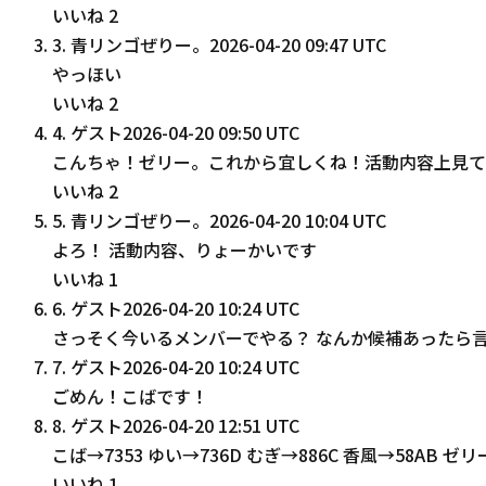
いいね
2
3
.
青リンゴぜりー。
2026-04-20 09:47 UTC
やっほい
いいね
2
4
.
ゲスト
2026-04-20 09:50 UTC
こんちゃ！ゼリー。これから宜しくね！活動内容上見て
いいね
2
5
.
青リンゴぜりー。
2026-04-20 10:04 UTC
よろ！ 活動内容、りょーかいです
いいね
1
6
.
ゲスト
2026-04-20 10:24 UTC
さっそく今いるメンバーでやる？ なんか候補あったら言
7
.
ゲスト
2026-04-20 10:24 UTC
ごめん！こばです！
8
.
ゲスト
2026-04-20 12:51 UTC
こば→7353 ゆい→736D むぎ→886C 香風→58AB 
いいね
1