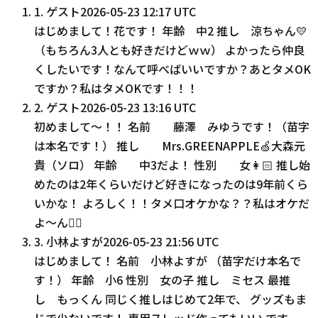
1
.
ゲスト
2026-05-23 12:17 UTC
はじめまして！花です！ 年齢 中2 推し 涼ちゃん💛
（もちろん3人とも好きだけどｗｗ） よかったら仲良
くしたいです！なんて呼べばいいですか？あとタメOK
ですか？私はタメOKです！！！
2
.
ゲスト
2026-05-23 13:16 UTC
初めまして〜！！ 名前 藤澤 みゆうです！（苗字
は本名です！） 推し Mrs.GREENAPPLE🍏大森元
貴（ソロ） 年齢 中3だよ！ 性別 女👩🏻 推し始
めたのは2年くらいだけど好きになったのは9年前くら
いかな！ よろしく！！タメ口オケかな？？私はオケだ
よ〜ん❤️‍🔥
3
.
小林よすが
2026-05-23 21:56 UTC
はじめまして！ 名前 小林よすが （苗字だけ本名で
す！） 年齢 小6 性別 女の子 推し ミセス 最推
し もっくん 同じく推しはじめて2年で、 グッズもま
じで少ないです！ 専用スレッド作ってもいい です