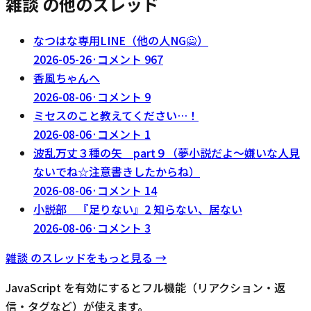
雑談 の他のスレッド
なつはな専用LINE（他の人NG🙅）
2026-05-26
·
コメント
967
香風ちゃんへ
2026-08-06
·
コメント
9
ミセスのこと教えてください…！
2026-08-06
·
コメント
1
波乱万丈３種の矢 part９（夢小説だよ～嫌いな人見
ないでね☆注意書きしたからね）
2026-08-06
·
コメント
14
小説部 『足りない』2 知らない、居ない
2026-08-06
·
コメント
3
雑談
のスレッドをもっと見る →
JavaScript を有効にするとフル機能（リアクション・返
信・タグなど）が使えます。