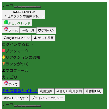
テーマ
JAM's FANDOM
ミセスファン専用掲示板 / β
新しいスレッド
ホーム
👀
流し見
📷
アルバム
Googleでログイン
👤
ゲスト履歴
ログインすると…
ブックマーク
リアクションの通知
ランクがつく
プロフィール
カテゴリ
すべて
ミセス情報サイト ↗
利用規約
やさしい利用規約
著作権FAQ
著作権ってなに?
プライバシーポリシー
テーマ