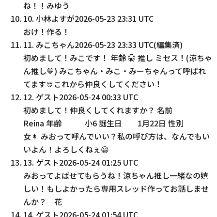
ね！！みゆう
10
.
小林よすが
2026-05-23 23:31 UTC
おけ！作る！
11
.
みこちゃん
2026-05-23 23:33 UTC
(編集済)
初めまして！みこです！ 年齢 🤫 推し ミセス！(涼ちゃ
ん推し💛) みこちゃん・みこ・みーちゃんって呼ばれ
てます🫶これから仲良くしてください！
12
.
ゲスト
2026-05-24 00:33 UTC
初めまして！仲良くしてくれますか？ 名前
Reina 年齢 小6 誕生日 1月22日 性別
女👩 みおって呼んでいい？私の呼び方は、なんでもい
いよん！よろしくねぇ😀
13
.
ゲスト
2026-05-24 01:25 UTC
みおってよばせてもらうね！涼ちゃん推し一緒なの嬉
しい！もしよかったら専用スレッド作ってお話しませ
んか？ 花
14
.
ゲスト
2026-05-24 01:54 UTC