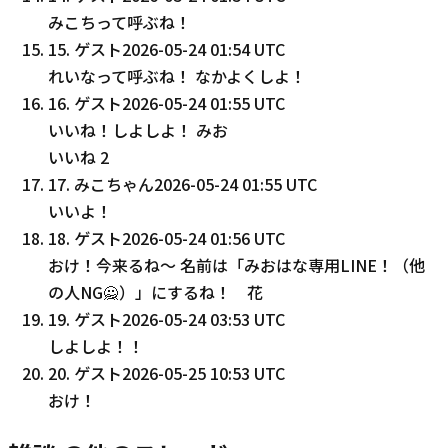
みこちって呼ぶね！
15
.
ゲスト
2026-05-24 01:54 UTC
れいなって呼ぶね！ なかよくしよ！
16
.
ゲスト
2026-05-24 01:55 UTC
いいね！しよしよ！ みお
いいね
2
17
.
みこちゃん
2026-05-24 01:55 UTC
いいよ！
18
.
ゲスト
2026-05-24 01:56 UTC
おけ！今来るね〜 名前は「みおはな専用LINE！（他
の人NG🙅）」にするね！ 花
19
.
ゲスト
2026-05-24 03:53 UTC
しよしよ！！
20
.
ゲスト
2026-05-25 10:53 UTC
おけ！