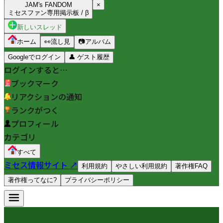
JAM's FANDOM
×
ミセスファン専用掲示板 / β
新しいスレッド
ホーム
👀
流し見
📷
アルバム
Googleでログイン
👤
ゲスト履歴
ログインすると…
ブックマーク
リアクションの通知
ランクがつく
プロフィール
カテゴリ
すべて
ミセス情報サイト ↗
利用規約
やさしい利用規約
著作権FAQ
著作権ってなに?
プライバシーポリシー