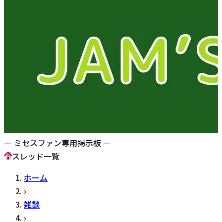
— ミセスファン専用掲示板 —
スレッド一覧
ホーム
›
雑談
›