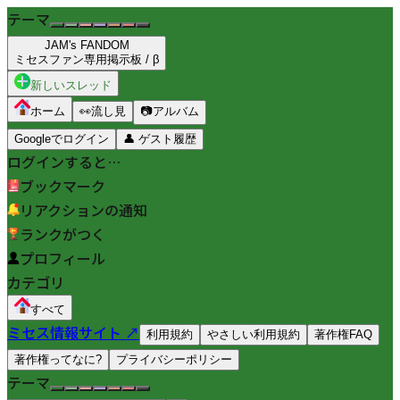
テーマ
JAM's FANDOM
ミセスファン専用掲示板 / β
新しいスレッド
ホーム
👀
流し見
📷
アルバム
Googleでログイン
👤
ゲスト履歴
ログインすると…
ブックマーク
リアクションの通知
ランクがつく
プロフィール
カテゴリ
すべて
ミセス情報サイト ↗
利用規約
やさしい利用規約
著作権FAQ
著作権ってなに?
プライバシーポリシー
テーマ