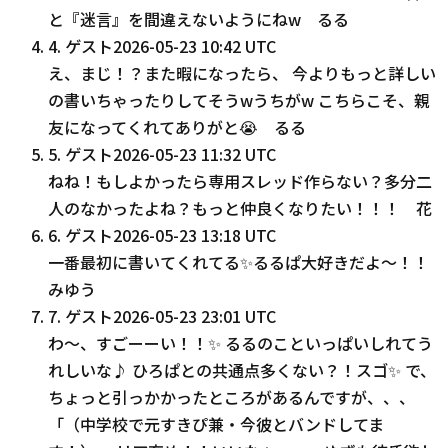
と『迷言』を間違えないようにねw るる
4
.
ゲスト
2026-05-23 10:42 UTC
え、まじ！？また暇になったら、 今よりもっと詳しい
の書いちゃったりしてそうwうちがw こちらこそ、親
友になってくれてありがと😭 るる
5
.
ゲスト
2026-05-23 11:32 UTC
ねね！もしよかったら専用スレッド作らない？多分二
人のなかったよね？もっと仲良くなりたい！！！ 花
6
.
ゲスト
2026-05-23 13:18 UTC
一番最初に書いてくれてる✨るるぱ大好きだよ〜！！
みゆう
7
.
ゲスト
2026-05-23 23:01 UTC
わ〜、すごーーい！！✨️ るるのこといっぱいしれてう
れしいな♪ ひろぱとの共通点多くない？！スゴ✨️ で、
ちょっと引っかかったところがあるんですが、、、
「（中学校で元すきぴ兼・今彼とバンドしてま