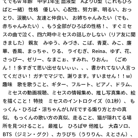
てでもw 年齢 中学1年生 血液型 AよりO型（これもひろ
ぱと一緒） 性格 優しい、心配性、努力家、明るい、おっ
とり、涙脆い、友達と仲良い、 お姉ちゃんみたい（でも、
赤ちゃんみたい）、もう全部がひろぱの性格！、 すぐミセ
スの曲で泣く、四六時中ミセスの話しかしない（リア友に聞
きました） 親友 みゆう、みづき、こば、青夏、みこ、廉
華、香風、まっちゃ、りる、 ライむぎ、Reina、ゆず、花、
さっぴー、ゼリー、なまこぉ、すみれ、りおん。 （ごめ
ん！！多すぎて思い出せないぃぃ、、、書かれてない人言っ
てください！ ガチでマジで、謝ります。すいません！！w）
趣味 歌を歌うこと、ギター、フルート、ピアノ、ドラム、
ミセスの動画視聴、ミセスの情報集め、推し写真集め、絵
を描くこと！ 特技 ミセスのイントロクイズ（0.1秒）、 も
っくん・ひろぱ・涼ちゃんがLIVEでする煽り方とかの真
似、 もっくんの歌い方の真似、走ること、猫が隠れてる場
所を見つけること。 最推し ひろぱ💙 他推し 大森ソロ、
BTS（ジミン・グク）、カラぴち（うりりん、えとさん）、