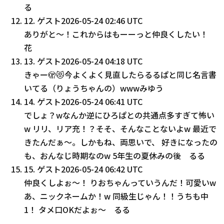
る
12
.
ゲスト
2026-05-24 02:46 UTC
ありがと〜！これからはもーーっと仲良くしたい！
花
13
.
ゲスト
2026-05-24 04:18 UTC
きゃー🫣😻今よくよく見直したらるるぱと同じ名言書
いてる（りょうちゃんの）wwwみゆう
14
.
ゲスト
2026-05-24 06:41 UTC
でしょ？wなんか逆にひろぱとの共通点多すぎて怖い
w リリ、リア充！？そそ、そんなことないよw 最近で
きたんだぁ〜。しかもね、両思いで、 好きになったの
も、おんなじ時期なのw 5年生の夏休みの後 るる
15
.
ゲスト
2026-05-24 06:42 UTC
仲良くしよぉ〜！ りおちゃんっていうんだ！可愛いw
あ、ニックネームか！w 同級生じゃん！！うちも中
1！ タメ口OKだよぉ〜 るる