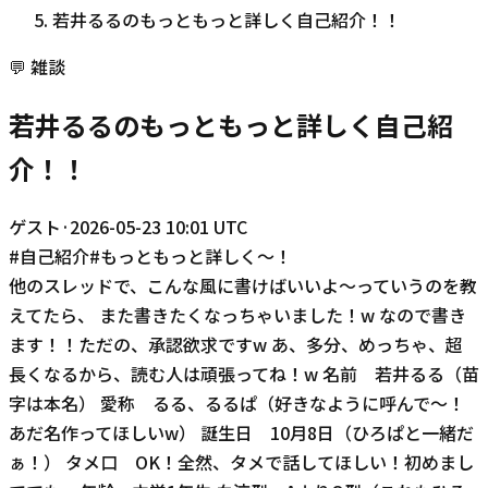
若井るるのもっともっと詳しく自己紹介！！
💬
雑談
若井るるのもっともっと詳しく自己紹
介！！
ゲスト
·
2026-05-23 10:01 UTC
#
自己紹介
#
もっともっと詳しく〜！
他のスレッドで、こんな風に書けばいいよ〜っていうのを教
えてたら、 また書きたくなっちゃいました！w なので書き
ます！！ただの、承認欲求ですw あ、多分、めっちゃ、超
長くなるから、読む人は頑張ってね！w 名前 若井るる（苗
字は本名） 愛称 るる、るるぱ（好きなように呼んで〜！
あだ名作ってほしいw） 誕生日 10月8日（ひろぱと一緒だ
ぁ！） タメ口 OK！全然、タメで話してほしい！初めまし