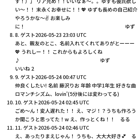
す！）」 リア充め！！いいなぁ〜。。ゆずも彼氏欲し
い〜！！ 末永くお幸せに！！💖 ゆずも長めの自己紹介
やろうかな〜✌ お楽しみ
に！ ゆず
8
.
ゲスト
2026-05-23 23:03 UTC
あと、親友のとこ、名前入れてくれてありがとーーー
💖 うれしー！！ これからもよろしくね
♪ ゆず
いいね
2
9
.
ゲスト
2026-05-24 00:47 UTC
仲良くしたい! 名前 藤沢りお 年齢 中学1年生 好きな曲
ロマンチシズム、lovin'(5分後には変わってる)
10
.
ゲスト
2026-05-24 02:45 UTC
ごめ〜ん！変人遅れた！！ え、マジ！？うちも作ろう
か聞こうと思ってた！w え、作っとくね！！ るる
11
.
ゲスト
2026-05-24 02:46 UTC
え、あったりまえじゃん！ うちも、大大大好き💕 る