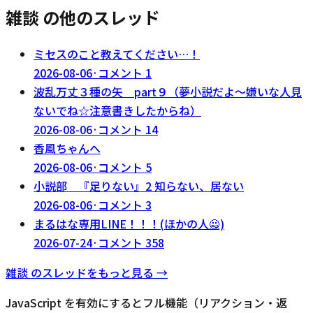
雑談 の他のスレッド
ミセスのこと教えてください…！
2026-08-06
·
コメント
1
波乱万丈３種の矢 part９（夢小説だよ～嫌いな人見
ないでね☆注意書きしたからね）
2026-08-06
·
コメント
14
香風ちゃんへ
2026-08-06
·
コメント
5
小説部 『足りない』2 知らない、居ない
2026-08-06
·
コメント
3
まるはな専用LINE！！！(ほかの人🙅)
2026-07-24
·
コメント
358
雑談
のスレッドをもっと見る →
JavaScript を有効にするとフル機能（リアクション・返