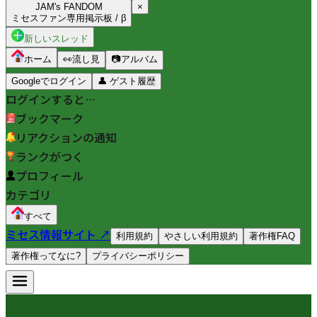
JAM's FANDOM
×
ミセスファン専用掲示板 / β
新しいスレッド
ホーム
👀
流し見
📷
アルバム
Googleでログイン
👤
ゲスト履歴
ログインすると…
ブックマーク
リアクションの通知
ランクがつく
プロフィール
カテゴリ
すべて
ミセス情報サイト ↗
利用規約
やさしい利用規約
著作権FAQ
著作権ってなに?
プライバシーポリシー