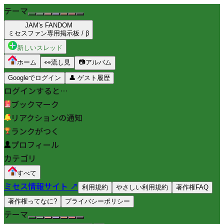
テーマ
JAM's FANDOM
ミセスファン専用掲示板 / β
新しいスレッド
ホーム
👀
流し見
📷
アルバム
Googleでログイン
👤
ゲスト履歴
ログインすると…
ブックマーク
リアクションの通知
ランクがつく
プロフィール
カテゴリ
すべて
ミセス情報サイト ↗
利用規約
やさしい利用規約
著作権FAQ
著作権ってなに?
プライバシーポリシー
テーマ