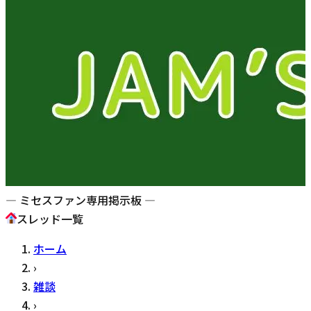
— ミセスファン専用掲示板 —
スレッド一覧
ホーム
›
雑談
›