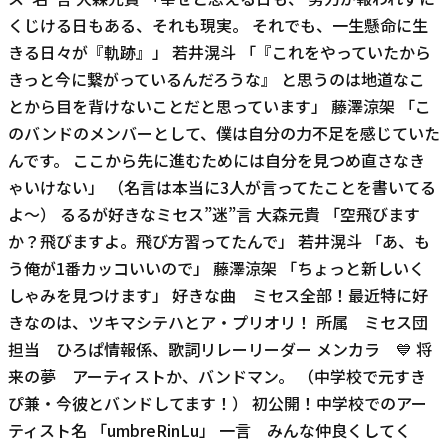
くじける日もある、それも現実。 それでも、一生懸命に生
きる日々が『軌跡』」 若井滉斗 「『これをやっていたから
きっと今に繋がっているんだろうな』 と思うのは地道なこ
とから目を背けないことだと思っています」 藤澤涼架 「こ
のバンドのメンバーとして、僕は自分の力不足を感じていた
んです。 ここから先に進むためには自分を見つめ直さなき
ゃいけない」 （名言は本当に3人が言ってたことを書いてる
よ〜） るるが好きなミセス”迷”言 大森元貴 「空飛びます
か？飛びますよ。飛び方習ってたんで」 若井滉斗 「あ、も
う俺が1番カッコいいので」 藤澤涼架 「ちょっと新しいく
しゃみを見つけます」 好きな曲 ミセス全部！最近特に好
きなのは、ツキマシテハとア・プリオリ！ 所属 ミセス団
担当 ひろぱ情報係、歌詞リレーリーダー メンカラ 💙 将
来の夢 アーティストか、バンドマン。 （中学校で元すき
ぴ兼・今彼とバンドしてます！） 初公開！中学校でのアー
ティスト名 「umbreRinLu」 一言 みんな仲良くしてく