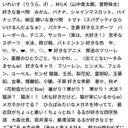
いれいす（りうら、if）、M!LK（山中柔太朗、曽野舜太）
好きな食べ物 みかん、バナナ、シャインマスカット、パイ
ナップル、納豆 嫌いな食べ物 トマト（スパゲッティなら
いけるんだよなぁ）、パクチー、生姜 好きなスポーツ バ
レーボール、テニス、サッカー（実は、大好き！） 苦手な
スポーツ 水泳、跳び箱、バトミントン 好きな色 💙、
🩵、💚、❤️、💛、🤍、🖤 好きなアニメ 葬送のフリーレ
ン、薬屋のひとりごと、ちいかわ、、 （出てこない〜すみ
ませんw） 好きなキャラ フリーレン、ヒンメル、フェル
ン、ユーベル、ゼンゼ 猫猫、壬氏、梨花妃、里樹妃、玉葉
妃、女華、楼蘭妃、小蘭、子翠 好きな季節 春🌸、秋🍂
（花粉症だけどねw） 暑がり？寒がり？ 寒がり！ 犬派？
猫派？ 猫派！！（犬も好きだけど、猫が家にいるからw）
メガネかけてる？ ひろぱみたいなメガネを持ってて、 最
近目がちょっと悪い！ちょっとね！ るるが好きな四字熟
語 大森元貴、若井滉斗、藤澤涼架 るるが好きなミセ
ス”名”言 大森元貴 「幸せと思える日も、 努力が報われずに