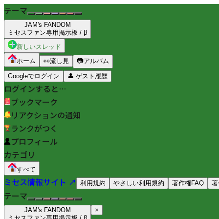
テーマ
JAM's FANDOM
ミセスファン専用掲示板 / β
新しいスレッド
ホーム
👀
流し見
📷
アルバム
Googleでログイン
👤
ゲスト履歴
ログインすると…
ブックマーク
リアクションの通知
ランクがつく
プロフィール
カテゴリ
すべて
ミセス情報サイト ↗
利用規約
やさしい利用規約
著作権FAQ
著
テーマ
JAM's FANDOM
×
ミセスファン専用掲示板 / β