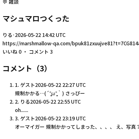
💬
雑談
マシュマロつくった
りる
·
2026-05-22 14:42 UTC
https://marshmallow-qa.com/bpuk81zxuujve81?t=7C
いいね
0
・ コメント
3
コメント（
3
）
1
.
ゲスト
2026-05-22 22:27 UTC
規制かかる…(´°̥̥̥̥̥̥̥̥ω°̥̥̥̥̥̥̥̥｀) さっぴー
2
.
りる
2026-05-22 22:55 UTC
oh......
3
.
ゲスト
2026-05-22 23:19 UTC
オーマイガー 規制かかってしまった、、、、 え、写