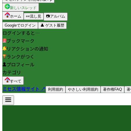
新しいスレッド
ホーム
👀
流し見
📷
アルバム
Googleでログイン
👤
ゲスト履歴
ログインすると…
ブックマーク
リアクションの通知
ランクがつく
プロフィール
カテゴリ
すべて
ミセス情報サイト ↗
利用規約
やさしい利用規約
著作権FAQ
著