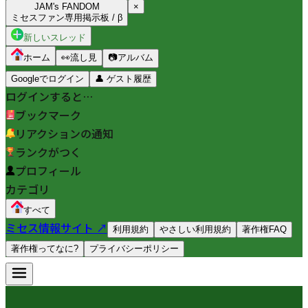
JAM's FANDOM
×
ミセスファン専用掲示板 / β
新しいスレッド
ホーム
👀
流し見
📷
アルバム
Googleでログイン
👤
ゲスト履歴
ログインすると…
ブックマーク
リアクションの通知
ランクがつく
プロフィール
カテゴリ
すべて
ミセス情報サイト ↗
利用規約
やさしい利用規約
著作権FAQ
著作権ってなに?
プライバシーポリシー