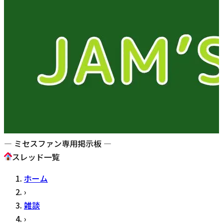
— ミセスファン専用掲示板 —
スレッド一覧
ホーム
›
雑談
›