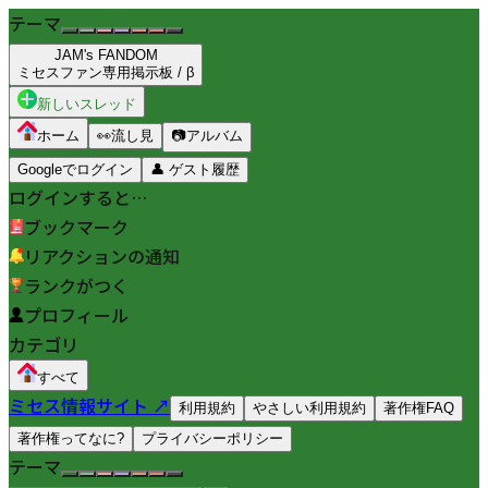
テーマ
JAM's FANDOM
ミセスファン専用掲示板 / β
新しいスレッド
ホーム
👀
流し見
📷
アルバム
Googleでログイン
👤
ゲスト履歴
ログインすると…
ブックマーク
リアクションの通知
ランクがつく
プロフィール
カテゴリ
すべて
ミセス情報サイト ↗
利用規約
やさしい利用規約
著作権FAQ
著作権ってなに?
プライバシーポリシー
テーマ