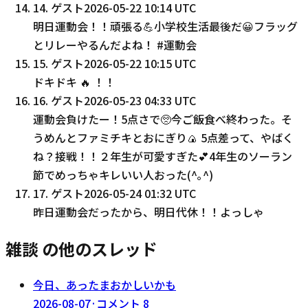
14
.
ゲスト
2026-05-22 10:14 UTC
明日運動会！！頑張る💪小学校生活最後だ😀フラッグ
とリレーやるんだよね！ #運動会
15
.
ゲスト
2026-05-22 10:15 UTC
ドキドキ 🔥 ！！
16
.
ゲスト
2026-05-23 04:33 UTC
運動会負けたー！5点さで🥺今ご飯食べ終わった。そ
うめんとファミチキとおにぎり🍙 5点差って、やばく
ね？接戦！！２年生が可愛すぎた💕4年生のソーラン
節でめっちゃキレいい人おった(^｡^)
17
.
ゲスト
2026-05-24 01:32 UTC
昨日運動会だったから、明日代休！！よっしゃ
雑談 の他のスレッド
今日、あったまおかしいかも
2026-08-07
·
コメント
8