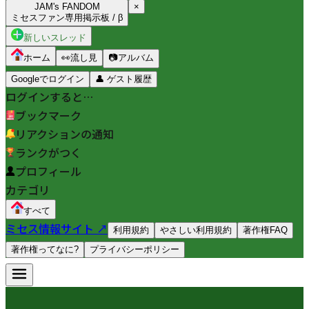
JAM's FANDOM
×
ミセスファン専用掲示板 / β
新しいスレッド
ホーム
👀
流し見
📷
アルバム
Googleでログイン
👤
ゲスト履歴
ログインすると…
ブックマーク
リアクションの通知
ランクがつく
プロフィール
カテゴリ
すべて
ミセス情報サイト ↗
利用規約
やさしい利用規約
著作権FAQ
著作権ってなに?
プライバシーポリシー