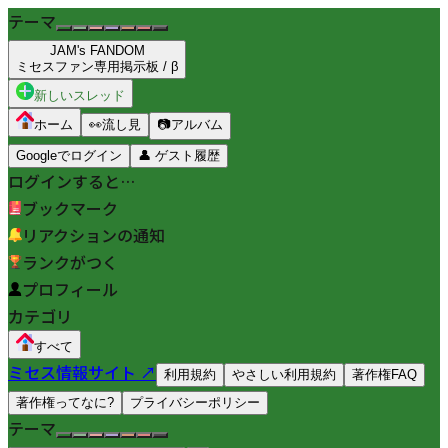
テーマ
JAM's FANDOM
ミセスファン専用掲示板 / β
新しいスレッド
ホーム
👀
流し見
📷
アルバム
Googleでログイン
👤
ゲスト履歴
ログインすると…
ブックマーク
リアクションの通知
ランクがつく
プロフィール
カテゴリ
すべて
ミセス情報サイト ↗
利用規約
やさしい利用規約
著作権FAQ
著作権ってなに?
プライバシーポリシー
テーマ