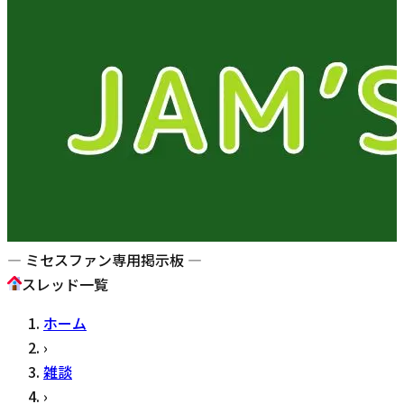
— ミセスファン専用掲示板 —
スレッド一覧
ホーム
›
雑談
›