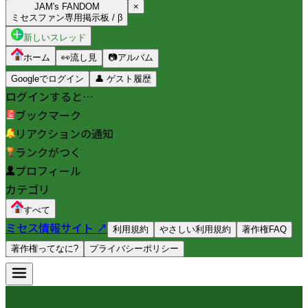
JAM's FANDOM
×
ミセスファン専用掲示板 / β
新しいスレッド
ホーム
👀
流し見
📷
アルバム
Googleでログイン
👤
ゲスト履歴
ログインすると…
ブックマーク
リアクションの通知
ランクがつく
プロフィール
カテゴリ
すべて
ミセス情報サイト ↗
利用規約
やさしい利用規約
著作権FAQ
著作権ってなに?
プライバシーポリシー