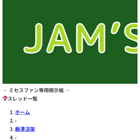
— ミセスファン専用掲示板 —
スレッド一覧
ホーム
›
藤澤涼架
›