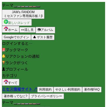
テーマ
JAM's FANDOM
ミセスファン専用掲示板 / β
新しいスレッド
ホーム
👀
流し見
📷
アルバム
Googleでログイン
👤
ゲスト履歴
ログインすると…
ブックマーク
リアクションの通知
ランクがつく
プロフィール
カテゴリ
すべて
ミセス情報サイト ↗
利用規約
やさしい利用規約
著作権FAQ
著作権ってなに?
プライバシーポリシー
テーマ