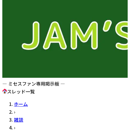
— ミセスファン専用掲示板 —
スレッド一覧
ホーム
›
雑談
›