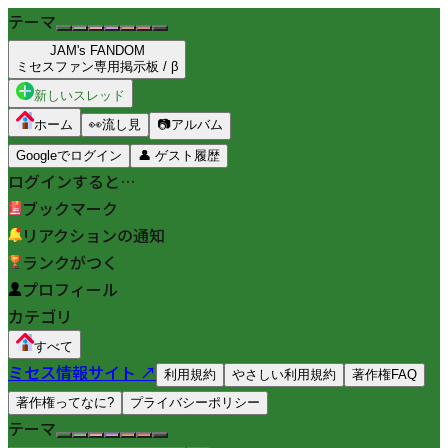
テーマ
JAM's FANDOM
ミセスファン専用掲示板 / β
新しいスレッド
ホーム
👀
流し見
📷
アルバム
Googleでログイン
👤
ゲスト履歴
ログインすると…
ブックマーク
リアクションの通知
ランクがつく
プロフィール
カテゴリ
すべて
ミセス情報サイト ↗
利用規約
やさしい利用規約
著作権FAQ
著作権ってなに?
プライバシーポリシー
テーマ