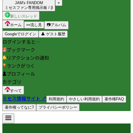
JAM's FANDOM
×
ミセスファン専用掲示板 / β
新しいスレッド
ホーム
👀
流し見
📷
アルバム
Googleでログイン
👤
ゲスト履歴
ログインすると…
ブックマーク
リアクションの通知
ランクがつく
プロフィール
カテゴリ
すべて
ミセス情報サイト ↗
利用規約
やさしい利用規約
著作権FAQ
著作権ってなに?
プライバシーポリシー