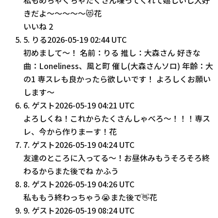
きだよ〜〜〜〜〜😻花
いいね
2
5
.
りる
2026-05-19 02:44 UTC
初めまして〜！ 名前：りる 推し：大森さん 好きな
曲：Loneliness、風と町 催し(大森さんソロ) 年齢：大
の1 専スレも良かったら欲しいです！ よろしくお願い
します〜
6
.
ゲスト
2026-05-19 04:21 UTC
よろしくね！これからたくさんしゃべろ〜！！！専ス
レ、今から作りまーす！花
7
.
ゲスト
2026-05-19 04:24 UTC
友達のところに入ってる〜！お昼休みもうそろそろ終
わるからまた後でね かふう
8
.
ゲスト
2026-05-19 04:26 UTC
私ももう終わっちゃう😭また後で👋花
9
.
ゲスト
2026-05-19 08:24 UTC