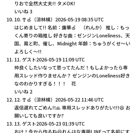
りおで全然大丈夫!! タメOK!
いいね
3
10
.
🎐🍏（涼林檎）
2026-05-19 08:35 UTC
はじめまして!! 名前：廉華🍏 （れんか） 推し：もっ
くん寄りの箱推し 好きな曲：ゼンジンLoneliness、天
国、風と町、催し、Midnight 年齢：ちゅうがくせ〜い
よろしく〜!!
11
.
ゲスト
2026-05-19 11:09 UTC
仲良くしたいなって思ってたんだ！もしよかったら専
用スレッド作りませんか？ ゼンジンのLoneliness好き
なのわかりすぎる！！！ 花
いいね
2
12
.
🎐🍏（涼林檎）
2026-05-22 11:46 UTC
返信遅れてごめん!!🙏 専用スレッドありがたい!!!😆 お
願いしても良いですか?
13
.
ゲスト
2026-05-23 01:39 UTC
おけ！今から作るね😆れんはな専用LINEって名前にす