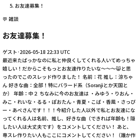
お友達募集！
💬
雑談
お友達募集！
ゲスト
·
2026-05-18 22:33 UTC
最近来たばっかなのに私と仲良くしてくれる人いてめっちゃ
嬉しい！だからこそもっとお友達作りたいな〜〜〜😸と思
ったのでこのスレッド作りました！ 名前：花 推し：涼ちゃ
ん 好きな曲：全部！特にバラード系（Soranjiとか天国と
か） 年齢：中２ ちなみに今のお友達は ・みゆう・りおん・
みこ・れいな・るる・ぽおたん・青夏・こば・香風・さっぴ
ー・あぺさんです！！！今紹介した人以外で私とお友達にな
ってくれる人は名前、推し、好きな曲（できれば年齢も！隠
したい人は大丈夫です）をコメントしてください！ あと、
専スレ作りたい人もここにコメントしてください！（誰か作