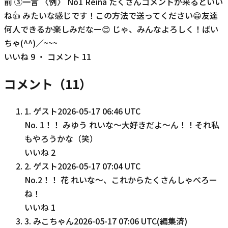
前 ③一言 〈例〉 No1 Reina たくさんコメントが来るといい
ね👍 みたいな感じです！この方法で送ってください😀友達
何人できるか楽しみだなー😊 じゃ、みんなよろしく！ばい
ちゃ(^^)／~~~
いいね
9
・ コメント
11
コメント（
11
）
1
.
ゲスト
2026-05-17 06:46 UTC
No. 1！！ みゆう れいな〜大好きだよ〜ん！！それ私
もやろうかな（笑）
いいね
2
2
.
ゲスト
2026-05-17 07:04 UTC
No.2！！ 花 れいな〜、これからたくさんしゃべろー
ね！
いいね
1
3
.
みこちゃん
2026-05-17 07:06 UTC
(編集済)