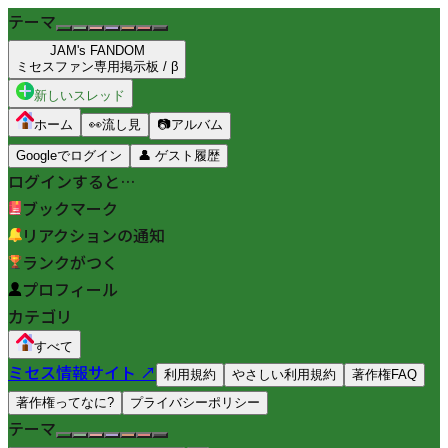
テーマ
JAM's FANDOM
ミセスファン専用掲示板 / β
新しいスレッド
ホーム
👀
流し見
📷
アルバム
Googleでログイン
👤
ゲスト履歴
ログインすると…
ブックマーク
リアクションの通知
ランクがつく
プロフィール
カテゴリ
すべて
ミセス情報サイト ↗
利用規約
やさしい利用規約
著作権FAQ
著作権ってなに?
プライバシーポリシー
テーマ