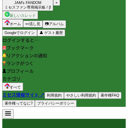
JAM's FANDOM
×
ミセスファン専用掲示板 / β
新しいスレッド
ホーム
👀
流し見
📷
アルバム
Googleでログイン
👤
ゲスト履歴
ログインすると…
ブックマーク
リアクションの通知
ランクがつく
プロフィール
カテゴリ
すべて
ミセス情報サイト ↗
利用規約
やさしい利用規約
著作権FAQ
著作権ってなに?
プライバシーポリシー