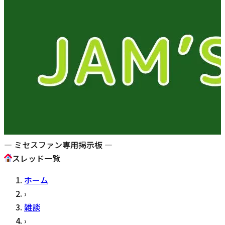
— ミセスファン専用掲示板 —
スレッド一覧
ホーム
›
雑談
›