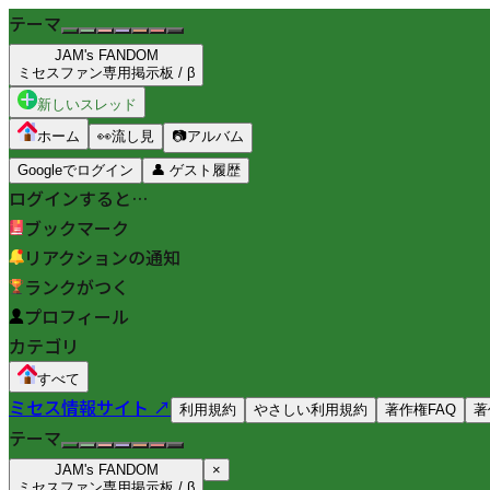
テーマ
JAM's FANDOM
ミセスファン専用掲示板 / β
新しいスレッド
ホーム
👀
流し見
📷
アルバム
Googleでログイン
👤
ゲスト履歴
ログインすると…
ブックマーク
リアクションの通知
ランクがつく
プロフィール
カテゴリ
すべて
ミセス情報サイト ↗
利用規約
やさしい利用規約
著作権FAQ
著
テーマ
JAM's FANDOM
×
ミセスファン専用掲示板 / β