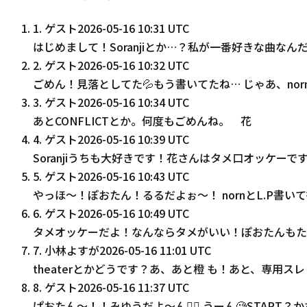
1
.
ゲスト
2026-05-16 10:31 UTC
はじめまして！Soranjiとか…？私が一番好きな曲なん
2
.
ゲスト
2026-05-16 10:32 UTC
ごめん！見落としてた💦もう書いてたね… じゃあ、nor
3
.
ゲスト
2026-05-16 10:34 UTC
あとCONFLICTとか。何度もごめんね。 花
4
.
ゲスト
2026-05-16 10:39 UTC
Soranjiうちも大好きです！花さんはタメ口オッケーで
5
.
ゲスト
2026-05-16 10:43 UTC
やっほ〜！ぽおたん！るるだよぉ〜！ nornとL.P書い
6
.
ゲスト
2026-05-16 10:49 UTC
タメオッケーだよ！なんならタメがいい！ぽおたんもた
7
.
小林よすが
2026-05-16 11:01 UTC
theaterとかどうです？あ、あと橙 も！あと、専用
8
.
ゲスト
2026-05-16 11:37 UTC
ぱおたん〜！！みゆうだよ〜ん❤️‍🔥 うーん🧐START？