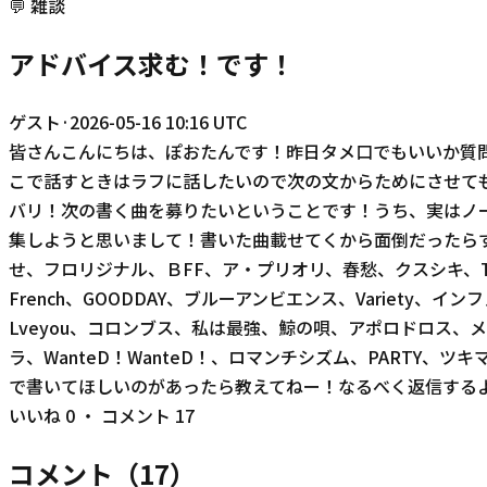
💬
雑談
アドバイス求む！です！
ゲスト
·
2026-05-16 10:16 UTC
皆さんこんにちは、ぽおたんです！昨日タメ口でもいいか質
こで話すときはラフに話したいので次の文からためにさせても
バリ！次の書く曲を募りたいということです！うち、実はノ
集しようと思いまして！書いた曲載せてくから面倒だったらすっ
せ、フロリジナル、ＢFF、ア・プリオリ、春愁、クスシキ、The 
French、GOODDAY、ブルーアンビエンス、Variety、インフェ
Lveyou、コロンブス、私は最強、鯨の唄、アポロドロス、メイプル、lulu
ラ、WanteD！WanteD！、ロマンチシズム、PARTY
で書いてほしいのがあったら教えてねー！なるべく返信する
いいね
0
・ コメント
17
コメント（
17
）