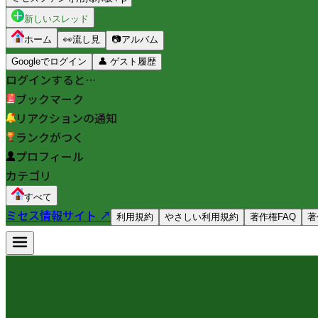
新しいスレッド
ホーム
👀
流し見
📷
アルバム
Googleでログイン
👤
ゲスト履歴
ログインすると…
ブックマーク
リアクションの通知
ランクがつく
プロフィール
カテゴリ
すべて
ミセス情報サイト ↗
利用規約
やさしい利用規約
著作権FAQ
著