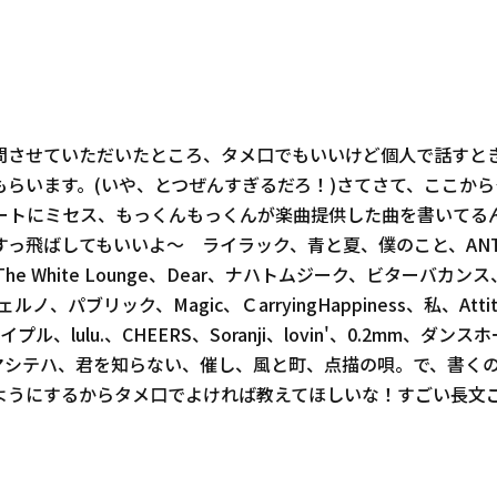
問させていただいたところ、タメ口でもいいけど個人で話すと
らいます。(いや、とつぜんすぎるだろ！)さてさて、ここか
ートにミセス、もっくんもっくんが楽曲提供した曲を書いてる
飛ばしてもいいよ〜 ライラック、青と夏、僕のこと、ANTENＮ
White Lounge、Dear、ナハトムジーク、ビターバカンス、
ルノ、パブリック、Magic、ＣarryingHappiness、私、Att
.、CHEERS、Soranji、lovin'、0.2mm、ダンスホール、Mi
、ツキマシテハ、君を知らない、催し、風と町、点描の唄。で、書
ようにするからタメ口でよければ教えてほしいな！すごい長文