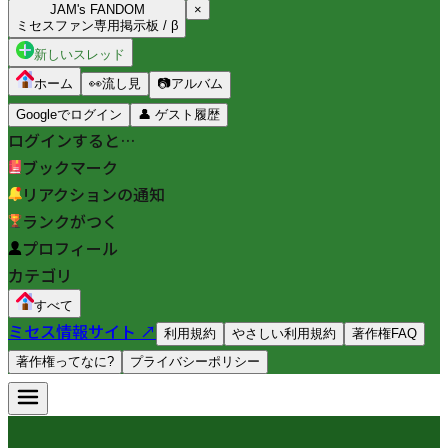
JAM's FANDOM
×
ミセスファン専用掲示板 / β
新しいスレッド
ホーム
👀
流し見
📷
アルバム
Googleでログイン
👤
ゲスト履歴
ログインすると…
ブックマーク
リアクションの通知
ランクがつく
プロフィール
カテゴリ
すべて
ミセス情報サイト ↗
利用規約
やさしい利用規約
著作権FAQ
著作権ってなに?
プライバシーポリシー