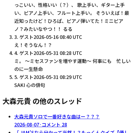
っこいい、性格いい（？）、 歌上手い、ギター上手
い、ピアノ上手い、フルート上手い。 そういえば！最
近知ったけど！ひろぱ、ピアノ弾いてた！ミニピア
ノ？みたいなやつ！！ るる
3
.
ゲスト
2026-05-16 08:40 UTC
え！そうなん！？
4
.
ゲスト
2026-05-31 08:28 UTC
ミ。 〜ミセスファンを増やす運動〜 何事にも 忙しい
のに一生懸命
5
.
ゲスト
2026-05-31 08:29 UTC
SAKI 心の俳句
大森元貴 の他のスレッド
大森元貴ソロで一番好きな曲はー？？？
2026-08-07
·
コメント
28
「 JAM'Sなら分かって当然！？もっくんクイズ【優し