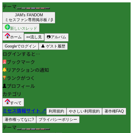
テーマ
JAM's FANDOM
ミセスファン専用掲示板 / β
新しいスレッド
ホーム
👀
流し見
📷
アルバム
Googleでログイン
👤
ゲスト履歴
ログインすると…
ブックマーク
リアクションの通知
ランクがつく
プロフィール
カテゴリ
すべて
ミセス情報サイト ↗
利用規約
やさしい利用規約
著作権FAQ
著作権ってなに?
プライバシーポリシー
テーマ