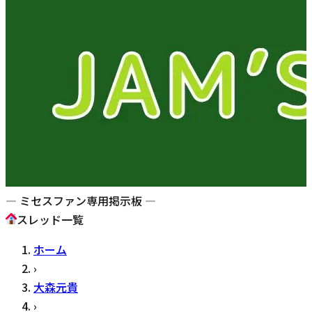
— ミセスファン専用掲示板 —
スレッド一覧
ホーム
›
大森元貴
›