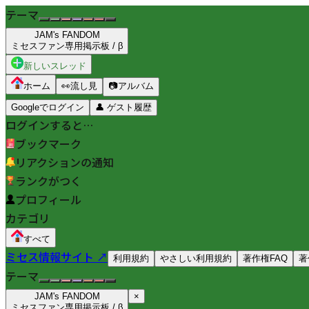
テーマ
JAM's FANDOM
ミセスファン専用掲示板 / β
新しいスレッド
ホーム
👀
流し見
📷
アルバム
Googleでログイン
👤
ゲスト履歴
ログインすると…
ブックマーク
リアクションの通知
ランクがつく
プロフィール
カテゴリ
すべて
ミセス情報サイト ↗
利用規約
やさしい利用規約
著作権FAQ
著
テーマ
JAM's FANDOM
×
ミセスファン専用掲示板 / β