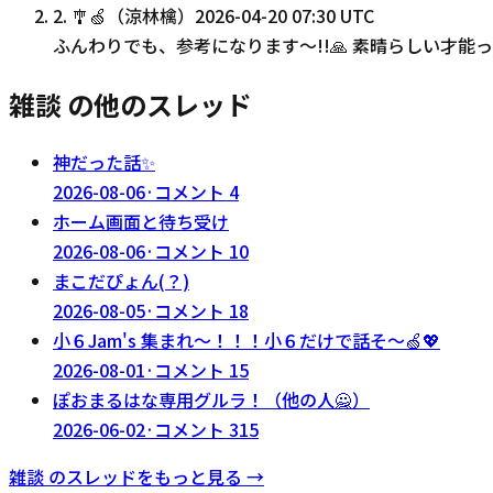
2
.
🎐🍏（涼林檎）
2026-04-20 07:30 UTC
ふんわりでも、参考になります〜!!🙏 素晴らしい才能って...
雑談 の他のスレッド
神だった話✨
2026-08-06
·
コメント
4
ホーム画面と待ち受け
2026-08-06
·
コメント
10
まこだぴょん(？)
2026-08-05
·
コメント
18
小６Jam's 集まれ〜！！！小６だけで話そ〜🍏💖
2026-08-01
·
コメント
15
ぽおまるはな専用グルラ！（他の人🙅）
2026-06-02
·
コメント
315
雑談
のスレッドをもっと見る →