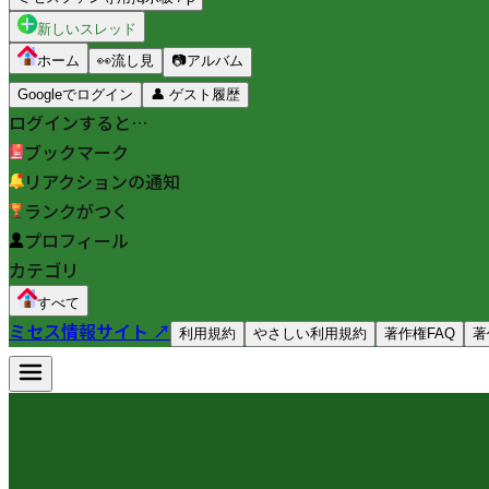
新しいスレッド
ホーム
👀
流し見
📷
アルバム
Googleでログイン
👤
ゲスト履歴
ログインすると…
ブックマーク
リアクションの通知
ランクがつく
プロフィール
カテゴリ
すべて
ミセス情報サイト ↗
利用規約
やさしい利用規約
著作権FAQ
著