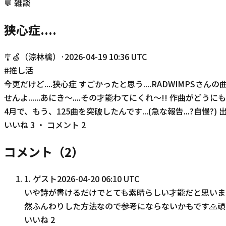
💬
雑談
狭心症....
🎐🍏（涼林檎）
·
2026-04-19 10:36 UTC
#
推し活
今更だけど....狭心症 すごかったと思う....RADWIMPSさんの
せんよ......あにき〜....その才能わてにくれ〜!! 作曲がどうに
4月で、もう、125曲を突破したんです...(急な報告...?自慢
いいね
3
・ コメント
2
コメント（
2
）
1
.
ゲスト
2026-04-20 06:10 UTC
いや詩が書けるだけでとても素晴らしい才能だと思いま
然ふんわりした方法なので参考にならないかもです🙏
いいね
2