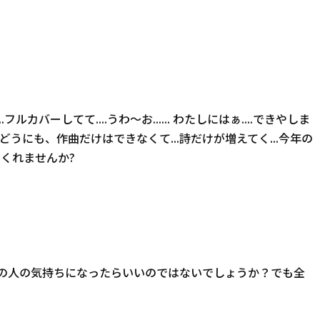
ルカバーしてて....うわ〜お...... わたしにはぁ....できやしま
だが...どうにも、作曲だけはできなくて...詩だけが増えてく...今年の
てくれませんか?
その人の気持ちになったらいいのではないでしょうか？でも全