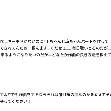
曲で...キーボドがないのに?!! ちゃんと凉ちゃんパートを作って....フ
もできねぇんだぁ....頼んます...くだせぇ..... 毎日聴いとるの
?) 出来るようになりたいのだが....どなたか作曲の良き方法を教え
すよ⁉︎でも作曲をするならそれは誰目線の曲なのかを考えて
頑張ってください！