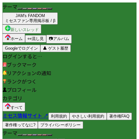
テーマ
JAM's FANDOM
ミセスファン専用掲示板 / β
新しいスレッド
ホーム
👀
流し見
📷
アルバム
Googleでログイン
👤
ゲスト履歴
ログインすると…
ブックマーク
リアクションの通知
ランクがつく
プロフィール
カテゴリ
すべて
ミセス情報サイト ↗
利用規約
やさしい利用規約
著作権FAQ
著作権ってなに?
プライバシーポリシー
テーマ