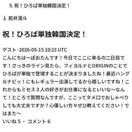
祝！ひろぱ単独韓国決定！
🎸
若井滉斗
祝！ひろぱ単独韓国決定！
ゲスト
·
2026-05-15 10:23 UTC
こんにちは〜ぽおたんです！今日でここに来るの二日目で
す！さっきのライン見たら、フィヨルドとORIGINのことで
ひろぱが単独で登壇することが決まりましたね！最近ハング
ルナビッ！にもレギュラー出演してるから嬉しいですね！こ
れからもミセス３人の好きがお仕事になるといいな〜なん
て！ところで質問なんですが、ここってタメ口でおしゃべり
しても大丈夫ですか？心優しい方々ぜひ教えてください！で
はまた〜
いいね
5
・ コメント
6