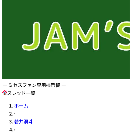
— ミセスファン専用掲示板 —
スレッド一覧
ホーム
›
若井滉斗
›