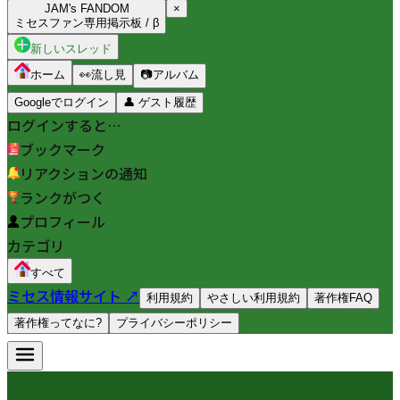
JAM's FANDOM
×
ミセスファン専用掲示板 / β
新しいスレッド
ホーム
👀
流し見
📷
アルバム
Googleでログイン
👤
ゲスト履歴
ログインすると…
ブックマーク
リアクションの通知
ランクがつく
プロフィール
カテゴリ
すべて
ミセス情報サイト ↗
利用規約
やさしい利用規約
著作権FAQ
著作権ってなに?
プライバシーポリシー