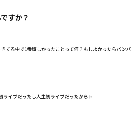
んですか？
きてる中で1番嬉しかったことって何？もしよかったらバンバン教
ス初ライブだったし人生初ライブだったから✨