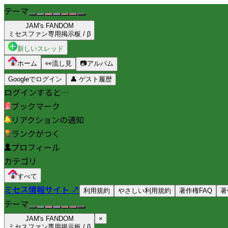
テーマ
JAM's FANDOM
ミセスファン専用掲示板 / β
新しいスレッド
ホーム
👀
流し見
📷
アルバム
Googleでログイン
👤
ゲスト履歴
ログインすると…
ブックマーク
リアクションの通知
ランクがつく
プロフィール
カテゴリ
すべて
ミセス情報サイト ↗
利用規約
やさしい利用規約
著作権FAQ
著
テーマ
JAM's FANDOM
×
ミセスファン専用掲示板 / β