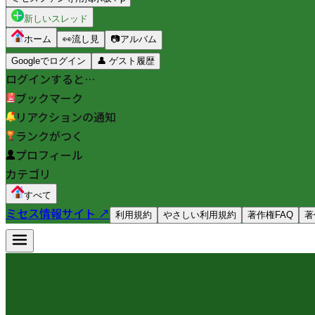
新しいスレッド
ホーム
👀
流し見
📷
アルバム
Googleでログイン
👤
ゲスト履歴
ログインすると…
ブックマーク
リアクションの通知
ランクがつく
プロフィール
カテゴリ
すべて
ミセス情報サイト ↗
利用規約
やさしい利用規約
著作権FAQ
著