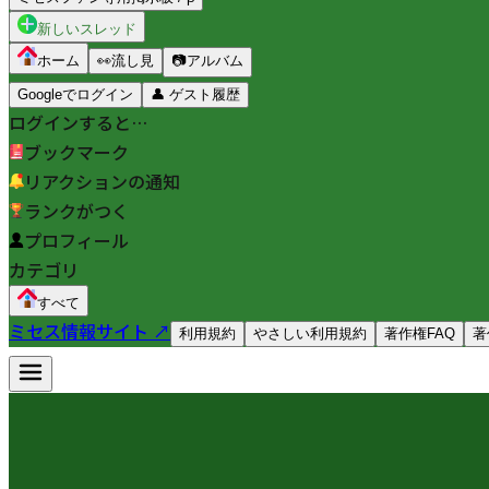
新しいスレッド
ホーム
👀
流し見
📷
アルバム
Googleでログイン
👤
ゲスト履歴
ログインすると…
ブックマーク
リアクションの通知
ランクがつく
プロフィール
カテゴリ
すべて
ミセス情報サイト ↗
利用規約
やさしい利用規約
著作権FAQ
著