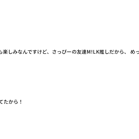
も楽しみなんですけど、さっぴーの友達M!LK推しだから、 
着てたから！