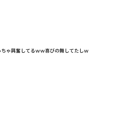
めっちゃ興奮してるｗｗ喜びの舞してたしｗ