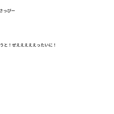
 さっぴー
うと！ぜえええええったいに！