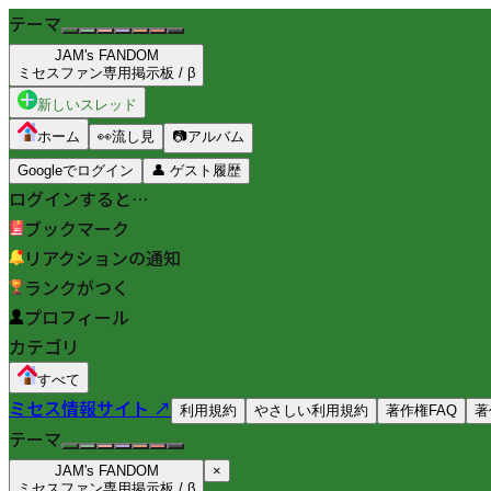
テーマ
JAM's FANDOM
ミセスファン専用掲示板 / β
新しいスレッド
ホーム
👀
流し見
📷
アルバム
Googleでログイン
👤
ゲスト履歴
ログインすると…
ブックマーク
リアクションの通知
ランクがつく
プロフィール
カテゴリ
すべて
ミセス情報サイト ↗
利用規約
やさしい利用規約
著作権FAQ
著
テーマ
JAM's FANDOM
×
ミセスファン専用掲示板 / β