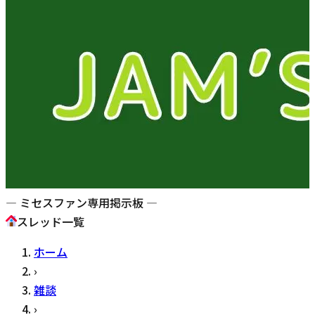
— ミセスファン専用掲示板 —
スレッド一覧
ホーム
›
雑談
›