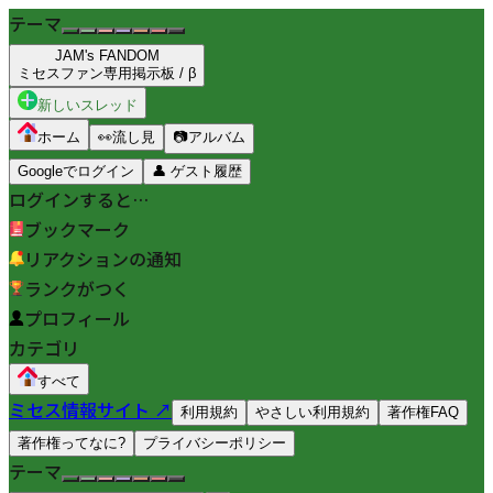
テーマ
JAM's FANDOM
ミセスファン専用掲示板 / β
新しいスレッド
ホーム
👀
流し見
📷
アルバム
Googleでログイン
👤
ゲスト履歴
ログインすると…
ブックマーク
リアクションの通知
ランクがつく
プロフィール
カテゴリ
すべて
ミセス情報サイト ↗
利用規約
やさしい利用規約
著作権FAQ
著作権ってなに?
プライバシーポリシー
テーマ