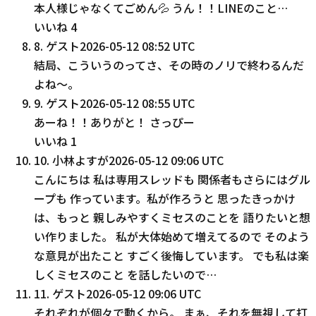
本人様じゃなくてごめん💦 うん！！LINEのこと…
いいね
4
8
.
ゲスト
2026-05-12 08:52 UTC
結局、こういうのってさ、その時のノリで終わるんだ
よね〜。
9
.
ゲスト
2026-05-12 08:55 UTC
あーね！！ありがと！ さっぴー
いいね
1
10
.
小林よすが
2026-05-12 09:06 UTC
こんにちは 私は専用スレッドも 関係者もさらにはグル
ープも 作っています。私が作ろうと 思ったきっかけ
は、もっと 親しみやすくミセスのことを 語りたいと想
い作りました。 私が大体始めて増えてるので そのよう
な意見が出たこと すごく後悔しています。 でも私は楽
しくミセスのこと を話したいので…
11
.
ゲスト
2026-05-12 09:06 UTC
それぞれが個々で動くから。 まぁ、それを無視して打