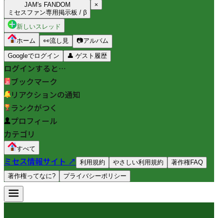
JAM's FANDOM
×
ミセスファン専用掲示板 / β
新しいスレッド
ホーム
👀
流し見
📷
アルバム
Googleでログイン
👤
ゲスト履歴
ログインすると…
ブックマーク
リアクションの通知
ランクがつく
プロフィール
カテゴリ
すべて
ミセス情報サイト ↗
利用規約
やさしい利用規約
著作権FAQ
著作権ってなに?
プライバシーポリシー