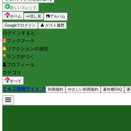
新しいスレッド
ホーム
👀
流し見
📷
アルバム
Googleでログイン
👤
ゲスト履歴
ログインすると…
ブックマーク
リアクションの通知
ランクがつく
プロフィール
カテゴリ
すべて
ミセス情報サイト ↗
利用規約
やさしい利用規約
著作権FAQ
著