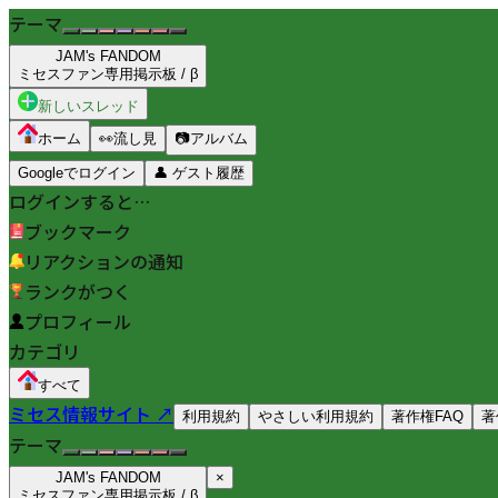
テーマ
JAM's FANDOM
ミセスファン専用掲示板 / β
新しいスレッド
ホーム
👀
流し見
📷
アルバム
Googleでログイン
👤
ゲスト履歴
ログインすると…
ブックマーク
リアクションの通知
ランクがつく
プロフィール
カテゴリ
すべて
ミセス情報サイト ↗
利用規約
やさしい利用規約
著作権FAQ
著
テーマ
JAM's FANDOM
×
ミセスファン専用掲示板 / β