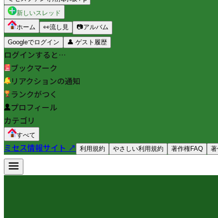
新しいスレッド
ホーム
👀
流し見
📷
アルバム
Googleでログイン
👤
ゲスト履歴
ログインすると…
ブックマーク
リアクションの通知
ランクがつく
プロフィール
カテゴリ
すべて
ミセス情報サイト ↗
利用規約
やさしい利用規約
著作権FAQ
著