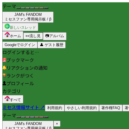
テーマ
JAM's FANDOM
ミセスファン専用掲示板 / β
新しいスレッド
ホーム
👀
流し見
📷
アルバム
Googleでログイン
👤
ゲスト履歴
ログインすると…
ブックマーク
リアクションの通知
ランクがつく
プロフィール
カテゴリ
すべて
ミセス情報サイト ↗
利用規約
やさしい利用規約
著作権FAQ
著
テーマ
JAM's FANDOM
×
ミセスファン専用掲示板 / β