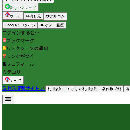
新しいスレッド
ホーム
👀
流し見
📷
アルバム
Googleでログイン
👤
ゲスト履歴
ログインすると…
ブックマーク
リアクションの通知
ランクがつく
プロフィール
カテゴリ
すべて
ミセス情報サイト ↗
利用規約
やさしい利用規約
著作権FAQ
著