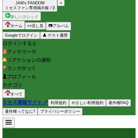
JAM's FANDOM
×
ミセスファン専用掲示板 / β
新しいスレッド
ホーム
👀
流し見
📷
アルバム
Googleでログイン
👤
ゲスト履歴
ログインすると…
ブックマーク
リアクションの通知
ランクがつく
プロフィール
カテゴリ
すべて
ミセス情報サイト ↗
利用規約
やさしい利用規約
著作権FAQ
著作権ってなに?
プライバシーポリシー