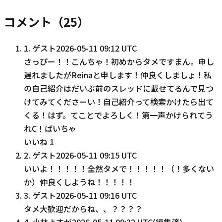
コメント（
25
）
1
.
ゲスト
2026-05-11 09:12 UTC
さっぴー！！こんちゃ！初めからタメですまん。申し
遅れましたがReinaと申します！仲良くしましょ！私
の自己紹介はだいぶ前のスレッドに載せてるんで見つ
けてみてくださーい！自己紹介って検索かけたら出て
くる！はず。てことでよろしく！第一声かけられてう
れC！ばいちゃ
いいね
1
2
.
ゲスト
2026-05-11 09:15 UTC
いいよ！！！！！全然タメで！！！！！（！多くない
か）仲良くしようね！！！！！
3
.
ゲスト
2026-05-11 09:16 UTC
タメ大歓迎だからね、、？？？？
4
.
小林よすが
2026-05-11 09:22 UTC
(編集済)