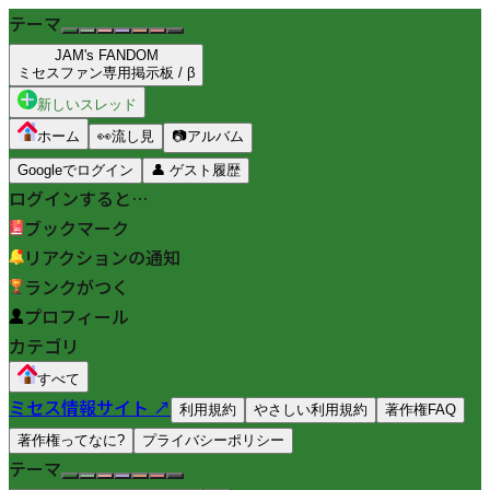
テーマ
JAM's FANDOM
ミセスファン専用掲示板 / β
新しいスレッド
ホーム
👀
流し見
📷
アルバム
Googleでログイン
👤
ゲスト履歴
ログインすると…
ブックマーク
リアクションの通知
ランクがつく
プロフィール
カテゴリ
すべて
ミセス情報サイト ↗
利用規約
やさしい利用規約
著作権FAQ
著作権ってなに?
プライバシーポリシー
テーマ