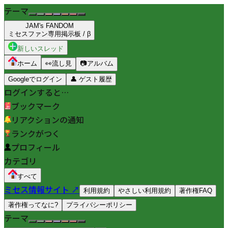
テーマ
JAM's FANDOM
ミセスファン専用掲示板 / β
新しいスレッド
ホーム
👀
流し見
📷
アルバム
Googleでログイン
👤
ゲスト履歴
ログインすると…
ブックマーク
リアクションの通知
ランクがつく
プロフィール
カテゴリ
すべて
ミセス情報サイト ↗
利用規約
やさしい利用規約
著作権FAQ
著作権ってなに?
プライバシーポリシー
テーマ