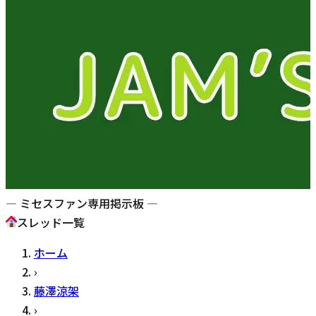
— ミセスファン専用掲示板 —
スレッド一覧
ホーム
›
藤澤涼架
›