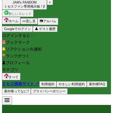
JAM's FANDOM
×
ミセスファン専用掲示板 / β
新しいスレッド
ホーム
👀
流し見
📷
アルバム
Googleでログイン
👤
ゲスト履歴
ログインすると…
ブックマーク
リアクションの通知
ランクがつく
プロフィール
カテゴリ
すべて
ミセス情報サイト ↗
利用規約
やさしい利用規約
著作権FAQ
著作権ってなに?
プライバシーポリシー