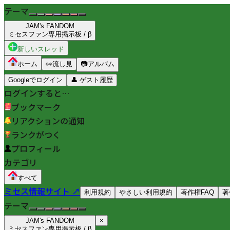
テーマ
JAM's FANDOM
ミセスファン専用掲示板 / β
新しいスレッド
ホーム
👀
流し見
📷
アルバム
Googleでログイン
👤
ゲスト履歴
ログインすると…
ブックマーク
リアクションの通知
ランクがつく
プロフィール
カテゴリ
すべて
ミセス情報サイト ↗
利用規約
やさしい利用規約
著作権FAQ
著
テーマ
JAM's FANDOM
×
ミセスファン専用掲示板 / β