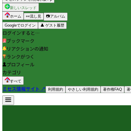
新しいスレッド
ホーム
👀
流し見
📷
アルバム
Googleでログイン
👤
ゲスト履歴
ログインすると…
ブックマーク
リアクションの通知
ランクがつく
プロフィール
カテゴリ
すべて
ミセス情報サイト ↗
利用規約
やさしい利用規約
著作権FAQ
著