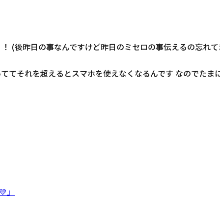
！ (後昨日の事なんですけど昨日のミセロの事伝えるの忘れてま
っててそれを超えるとスマホを使えなくなるんです なのでたま
💛」