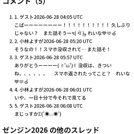
コメント（
5
）
1
.
ゲスト
2026-06-28 04:05 UTC
こばーーーーーーーー！！！！！！！！！！ 久しぶり
じゃない？ また話そうー٩( ᐛ )و れいな💙🫶🍏
2
.
小林よすが
2026-06-28 05:20 UTC
そうなの！！スマホ没収されて… また話そ！
3
.
ゲスト
2026-06-28 05:57 UTC
ありがとうーーーー( ✌︎'ω')✌︎ 没収は、きつい
ね、、、、、、 スマホ返されたってこと？ れいな
💙🫶🍏
4
.
小林よすが
2026-06-28 06:01 UTC
いや、一日十分で今それで見てる
5
.
ゲスト
2026-06-28 06:08 UTC
まじっすかΣ('◉⌓◉’)
ゼンジン2026 の他のスレッド