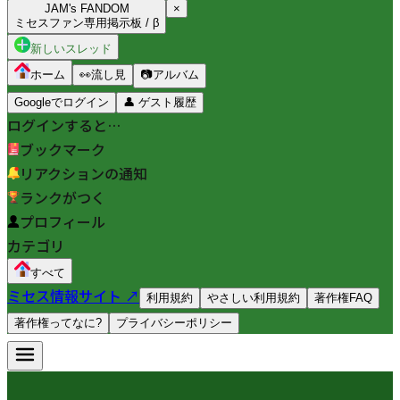
JAM's FANDOM
×
ミセスファン専用掲示板 / β
新しいスレッド
ホーム
👀
流し見
📷
アルバム
Googleでログイン
👤
ゲスト履歴
ログインすると…
ブックマーク
リアクションの通知
ランクがつく
プロフィール
カテゴリ
すべて
ミセス情報サイト ↗
利用規約
やさしい利用規約
著作権FAQ
著作権ってなに?
プライバシーポリシー