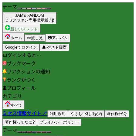
テーマ
JAM's FANDOM
ミセスファン専用掲示板 / β
新しいスレッド
ホーム
👀
流し見
📷
アルバム
Googleでログイン
👤
ゲスト履歴
ログインすると…
ブックマーク
リアクションの通知
ランクがつく
プロフィール
カテゴリ
すべて
ミセス情報サイト ↗
利用規約
やさしい利用規約
著作権FAQ
著作権ってなに?
プライバシーポリシー
テーマ