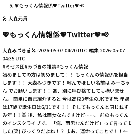
💖もっくん情報係💖Twitter💖📢
🎤
大森元貴
💖もっくん情報係💖Twitter💖📢
大森みづき🍏🎤
·
2026-05-07 04:20 UTC
·
編集
2026-05-07
04:35 UTC
#
ミセス団
#
みづきの雑談
#
もっくん情報
始めましての方は初めまして！！ もっくんの情報係を担当
します！！ 大森みづきです！ 呼んでほしい名前は みーちゃ
ん でお願いします！！ あ、別に呼び捨てしても構いませ
ん。 簡単に自己紹介すると 今は高校3年生のJKです🥰 年齢
は17歳で誕生日は6/11です！！ そしてもっくんと同じねず
み年！！🐭 後、私は雨女なんですけど……、 前のもっくん
のインスタライブで、 「俺、雨男なんだけど」って言ってま
した(笑) びっくりだよね！？ まあ、運命ってことで！！←