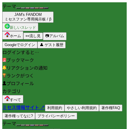
テーマ
JAM's FANDOM
ミセスファン専用掲示板 / β
新しいスレッド
ホーム
👀
流し見
📷
アルバム
Googleでログイン
👤
ゲスト履歴
ログインすると…
ブックマーク
リアクションの通知
ランクがつく
プロフィール
カテゴリ
すべて
ミセス情報サイト ↗
利用規約
やさしい利用規約
著作権FAQ
著作権ってなに?
プライバシーポリシー
テーマ