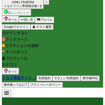
JAM's FANDOM
×
ミセスファン専用掲示板 / β
新しいスレッド
ホーム
👀
流し見
📷
アルバム
Googleでログイン
👤
ゲスト履歴
ログインすると…
ブックマーク
リアクションの通知
ランクがつく
プロフィール
カテゴリ
すべて
ミセス情報サイト ↗
利用規約
やさしい利用規約
著作権FAQ
著作権ってなに?
プライバシーポリシー