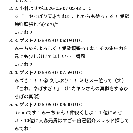
2
.
小林よすが
2026-05-07 05:43 UTC
すご！やっぱり天才だね✨ これからも待ってる！ 受験
勉強頑張れ*\(^o^)/*
いいね
2
3
.
ゲスト
2026-05-07 06:19 UTC
みーちゃんよろしく！受験頑張ってね！その集中力を
兄にも少し分けてほしい… 香風
いいね
2
4
.
ゲスト
2026-05-07 07:59 UTC
みづき！！！😭 久しぶり！！ ミセス一位って（笑）
「これ、やばすぎ！」（ヒカキンさんの真似をするひ
ろぱの真似）
5
.
ゲスト
2026-05-07 09:00 UTC
Reinaです！みーちゃん！仲良くしよ！１位にミセ
ス・10位に大森元貴はすご✨ 自己紹介スレッド探して
みてね！