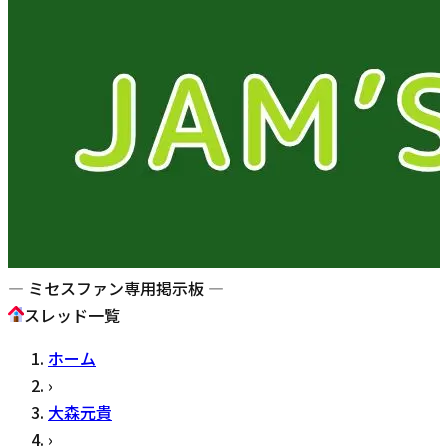
— ミセスファン専用掲示板 —
スレッド一覧
ホーム
›
大森元貴
›