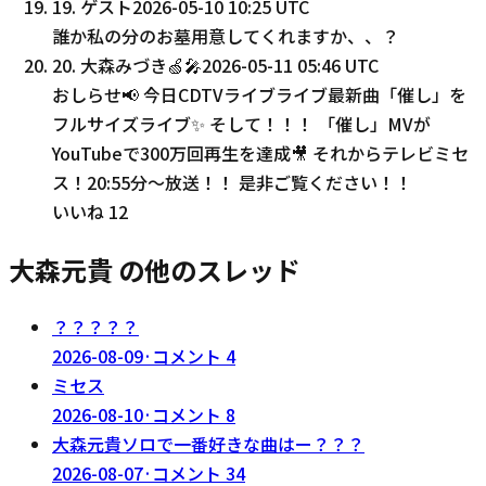
19
.
ゲスト
2026-05-10 10:25 UTC
誰か私の分のお墓用意してくれますか、、？
20
.
大森みづき🍏🎤
2026-05-11 05:46 UTC
おしらせ📢 今日CDTVライブライブ最新曲「催し」を
フルサイズライブ✨ そして！！！ 「催し」MVが
YouTubeで300万回再生を達成🎥 それからテレビミセ
ス！20:55分～放送！！ 是非ご覧ください！！
いいね
12
大森元貴 の他のスレッド
？？？？？
2026-08-09
·
コメント
4
ミセス
2026-08-10
·
コメント
8
大森元貴ソロで一番好きな曲はー？？？
2026-08-07
·
コメント
34