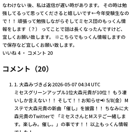
なわけない 後、私は返信が遅い時があります。 その時は勉
強してるって思ってくださると嬉しいです←今年受験生なの
で！！ 頑張って勉強しながらそしてミセス団のもっくん情
報をします（？） ってことで話は長くなったんですけど、
宜しくお願い致します。 ※こちらでもっくん情報しますの
で保存など宜しくお願い致します。
いいね
4
・ コメント
20
コメント（
20
）
1
.
大森みづき🍏🎤
2026-05-07 04:34 UTC
ミセスグリーンアップル1位大森元貴が10位！ もう凄
いしか言えない！！ そして！！お知らせ📢 5/8(金）M
ステで大森元貴の新曲「催し」を披露！！ ちなみに大
森元貴のTwitterで 「ミセスさんとMステご一緒しま
す。楽しみ。催し。」の事です！！ 以上もっくん情報
でした！