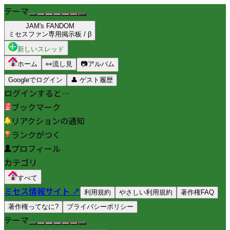
テーマ
JAM's FANDOM
ミセスファン専用掲示板 / β
新しいスレッド
ホーム
👀
流し見
📷
アルバム
Googleでログイン
👤
ゲスト履歴
ログインすると…
ブックマーク
リアクションの通知
ランクがつく
プロフィール
カテゴリ
すべて
ミセス情報サイト ↗
利用規約
やさしい利用規約
著作権FAQ
著作権ってなに?
プライバシーポリシー
テーマ