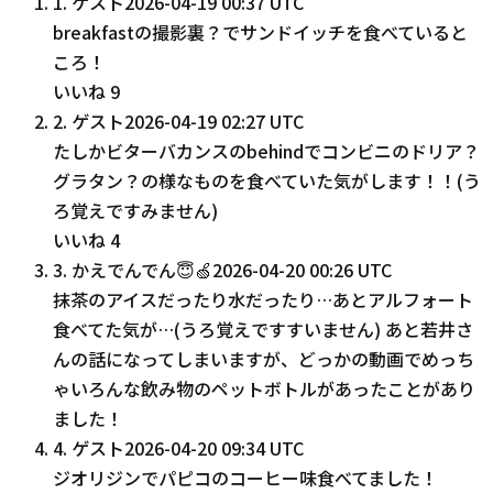
1
.
ゲスト
2026-04-19 00:37 UTC
breakfastの撮影裏？でサンドイッチを食べていると
ころ！
いいね
9
2
.
ゲスト
2026-04-19 02:27 UTC
たしかビターバカンスのbehindでコンビニのドリア？
グラタン？の様なものを食べていた気がします！！(う
ろ覚えですみません)
いいね
4
3
.
かえでんでん😇🍏
2026-04-20 00:26 UTC
抹茶のアイスだったり水だったり…あとアルフォート
食べてた気が…(うろ覚えですすいません) あと若井さ
んの話になってしまいますが、どっかの動画でめっち
ゃいろんな飲み物のペットボトルがあったことがあり
ました！
4
.
ゲスト
2026-04-20 09:34 UTC
ジオリジンでパピコのコーヒー味食べてました！