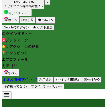
JAM's FANDOM
×
ミセスファン専用掲示板 / β
新しいスレッド
ホーム
👀
流し見
📷
アルバム
Googleでログイン
👤
ゲスト履歴
ログインすると…
ブックマーク
リアクションの通知
ランクがつく
プロフィール
カテゴリ
すべて
ミセス情報サイト ↗
利用規約
やさしい利用規約
著作権FAQ
著作権ってなに?
プライバシーポリシー