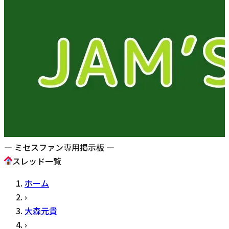
— ミセスファン専用掲示板 —
スレッド一覧
ホーム
›
大森元貴
›