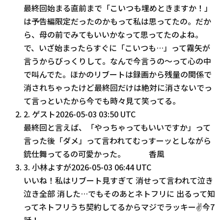
最終回始まる直前まで「こいつも埋めときますか！」
は予告編限定だったのかもって私は思ってたの。だか
ら、母の前でみてもいいかなって思ってたのよね。
で、いざ始まったらすぐに「こいつも…」って霧矢が
言うからびっくりして。なんで今言うの～って心の中
で叫んでた。ほかのリブートは録画から残量の関係で
消されちゃったけど最終回だけは絶対に消さないでっ
て言っといたから今でも時々見て笑ってる。
2
.
ゲスト
2026-05-03 03:50 UTC
最終回と言えば、「やっちゃってもいいですか」って
言った後「ダメ」って言われてむっすーッとしながら
銃仕舞ってるの可愛かった。 香風
3
.
小林よすが
2026-05-03 06:44 UTC
いいね！私はリブート見すぎて 消せって言われて泣き
泣き全部 消した…でもそのあとネトフリに 出るって知
ってネトフリうち契約してるからマジでラッキー✌️今7
話！