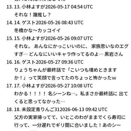
13
.
小林よすが
2026-05-17 04:54 UTC
それな！誰推し？
14
.
ゲスト
2026-05-26 08:43 UTC
冬橋かな〜カッコイイ
15
.
小林よすが
2026-05-26 09:07 UTC
それな。 あんなにかっこいいのに、 家族思いなのエグ
すぎ… どんなにいいキャラ作ってるのよ… 黒岩さん
16
.
ゲスト
2026-05-27 09:36 UTC
りょうちゃんが最終話で「こいつも埋めときます
か！」って笑顔で言ってたのちょっと怖かったｗ
17
.
小林よすが
2026-05-27 10:08 UTC
わかる！！！！ 名シーンね…。私まさか最終話に 出て
くると思ってなかった…
18
.
未設定青りんご31
2026-06-13 09:42 UTC
父方の実家帰ってて、いとこのわがままでくら寿司に
行って、一分遅れでギリ間に合いました！あのシー