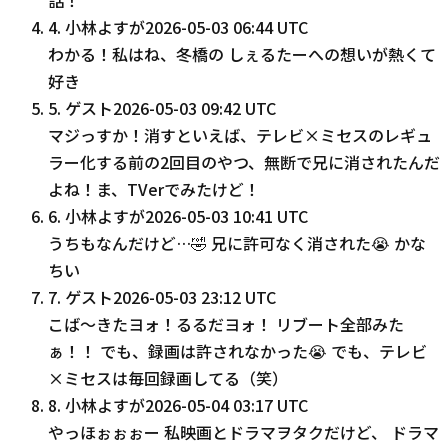
4
.
小林よすが
2026-05-03 06:44 UTC
わかる！私はね、冬橋の しぇるたーへの想いが熱くて
好き
5
.
ゲスト
2026-05-03 09:42 UTC
マジっすか！消すといえば、テレビ×ミセスのレギュ
ラー化する前の2回目のやつ、無断で兄に消されたんだ
よね！ま、TVerでみたけど！
6
.
小林よすが
2026-05-03 10:41 UTC
うちもなんだけど…🤣 兄に許可なく消された😭 かな
ちい
7
.
ゲスト
2026-05-03 23:12 UTC
こば〜きたヨォ！るるだヨォ！ リブート全部みた
ぁ！！ でも、録画は許されなかった😭 でも、テレビ
×ミセスは毎回録画してる（笑）
8
.
小林よすが
2026-05-04 03:17 UTC
やっほぉぉぉー 私映画とドラマヲタクだけど、 ドラマ