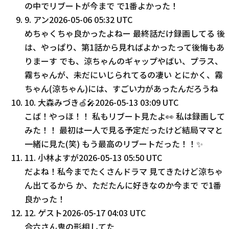
の中でリブートが今まで で1番よかった！
9
.
アン
2026-05-06 05:32 UTC
めちゃくちゃ良かったよねー 最終話だけ録画してる 後
は、やっぱり、第1話から見ればよかったって後悔もあ
りまーす でも、涼ちゃんのギャップやばい、プラス、
霧ちゃんが、未だにいじられてるの凄い とにかく、霧
ちゃん(涼ちゃん)には、すごい力があったんだろうね
10
.
大森みづき🍏🎤
2026-05-13 03:09 UTC
こば！やっほ！！ 私もリブート見たよ👀 私は録画して
みた！！ 最初は一人で見る予定だったけど結局ママと
一緒に見た(笑) もう最高のリブートだった！！✨
11
.
小林よすが
2026-05-13 05:50 UTC
だよね！私今までたくさんドラマ 見てきたけど涼ちゃ
ん出てるから か、ただたんに好きなのか今まで で1番
良かった！
12
.
ゲスト
2026-05-17 04:03 UTC
合六さん鬼の形相してた