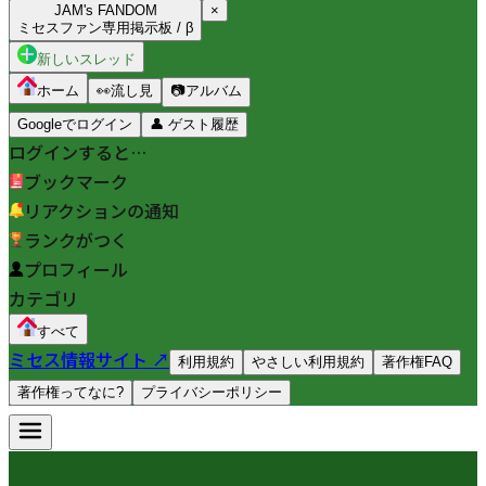
JAM's FANDOM
×
ミセスファン専用掲示板 / β
新しいスレッド
ホーム
👀
流し見
📷
アルバム
Googleでログイン
👤
ゲスト履歴
ログインすると…
ブックマーク
リアクションの通知
ランクがつく
プロフィール
カテゴリ
すべて
ミセス情報サイト ↗
利用規約
やさしい利用規約
著作権FAQ
著作権ってなに?
プライバシーポリシー