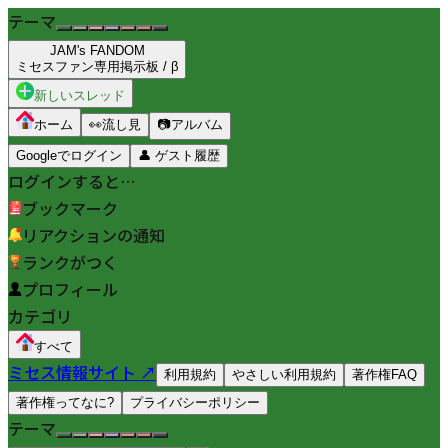
テーマ
JAM's FANDOM
ミセスファン専用掲示板 / β
新しいスレッド
ホーム
👀
流し見
📷
アルバム
Googleでログイン
👤
ゲスト履歴
ログインすると…
ブックマーク
リアクションの通知
ランクがつく
プロフィール
カテゴリ
すべて
ミセス情報サイト ↗
利用規約
やさしい利用規約
著作権FAQ
著作権ってなに?
プライバシーポリシー
テーマ