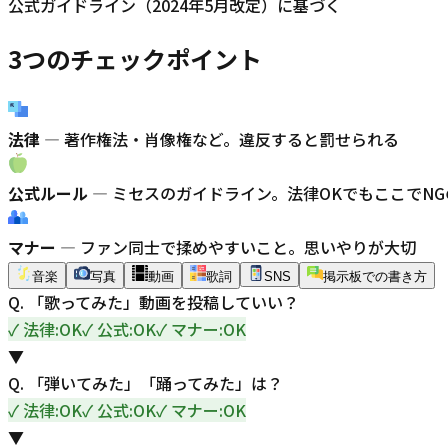
公式ガイドライン（2024年5月改定）に基づく
3つのチェックポイント
法律
— 著作権法・肖像権など。違反すると罰せられる
公式ルール
— ミセスのガイドライン。法律OKでもここでN
マナー
— ファン同士で揉めやすいこと。思いやりが大切
音楽
写真
動画
歌詞
SNS
掲示板での書き方
Q.
「歌ってみた」動画を投稿していい？
✓
法律:OK
✓
公式:OK
✓
マナー:OK
▼
Q.
「弾いてみた」「踊ってみた」は？
✓
法律:OK
✓
公式:OK
✓
マナー:OK
▼