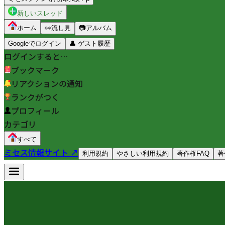
新しいスレッド
ホーム
👀
流し見
📷
アルバム
Googleでログイン
👤
ゲスト履歴
ログインすると…
ブックマーク
リアクションの通知
ランクがつく
プロフィール
カテゴリ
すべて
ミセス情報サイト ↗
利用規約
やさしい利用規約
著作権FAQ
著