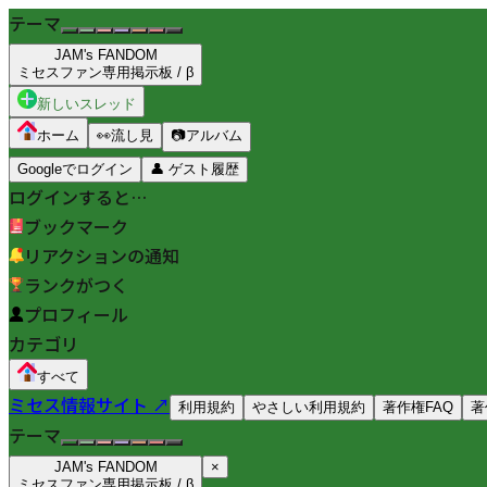
テーマ
JAM's FANDOM
ミセスファン専用掲示板 / β
新しいスレッド
ホーム
👀
流し見
📷
アルバム
Googleでログイン
👤
ゲスト履歴
ログインすると…
ブックマーク
リアクションの通知
ランクがつく
プロフィール
カテゴリ
すべて
ミセス情報サイト ↗
利用規約
やさしい利用規約
著作権FAQ
著
テーマ
JAM's FANDOM
×
ミセスファン専用掲示板 / β